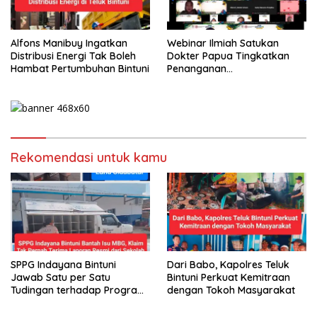
Alfons Manibuy Ingatkan
Webinar Ilmiah Satukan
Distribusi Energi Tak Boleh
Dokter Papua Tingkatkan
Hambat Pertumbuhan Bintuni
Penanganan
Kegawatdaruratan Paru
Rekomendasi untuk kamu
SPPG Indayana Bintuni
Dari Babo, Kapolres Teluk
Jawab Satu per Satu
Bintuni Perkuat Kemitraan
Tudingan terhadap Program
dengan Tokoh Masyarakat
Makan Bergizi Gratis