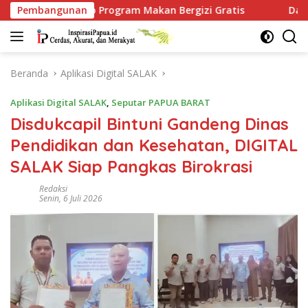
Langsung
ap Program Makan Bergizi Gratis
Pembangunan
Dari Babo, Kapolres
ke
konten
Beranda
Aplikasi Digital SALAK
Aplikasi Digital SALAK
,
Seputar PAPUA BARAT
Disdukcapil Bintuni Gandeng Dinas
Pendidikan dan Kesehatan, DIGITAL
SALAK Siap Pangkas Birokrasi
Redaksi
Senin, 6 Juli 2026