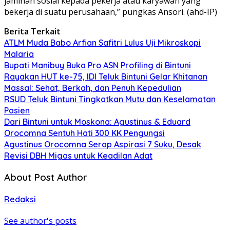
jaminan sosial kepada pekerja atau karyawan yang
bekerja di suatu perusahaan,” pungkas Ansori. (ahd-IP)
Berita Terkait
ATLM Muda Babo Arfian Safitri Lulus Uji Mikroskopi
Malaria
Bupati Manibuy Buka Pro ASN Profiling di Bintuni
Rayakan HUT ke-75, IDI Teluk Bintuni Gelar Khitanan
Massal: Sehat, Berkah, dan Penuh Kepedulian
RSUD Teluk Bintuni Tingkatkan Mutu dan Keselamatan
Pasien
Dari Bintuni untuk Moskona: Agustinus & Eduard
Orocomna Sentuh Hati 300 KK Pengungsi
Agustinus Orocomna Serap Aspirasi 7 Suku, Desak
Revisi DBH Migas untuk Keadilan Adat
About Post Author
Redaksi
See author's posts