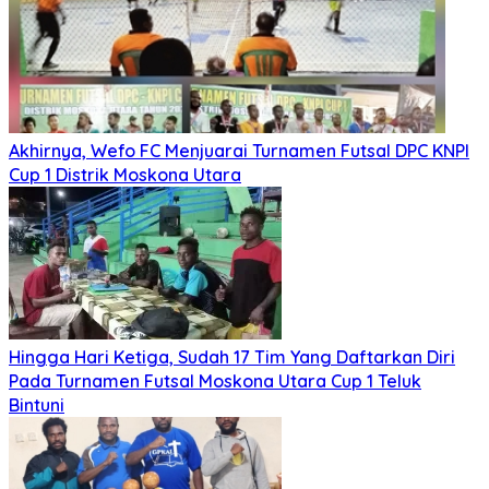
Akhirnya, Wefo FC Menjuarai Turnamen Futsal DPC KNPI
Cup 1 Distrik Moskona Utara
Hingga Hari Ketiga, Sudah 17 Tim Yang Daftarkan Diri
Pada Turnamen Futsal Moskona Utara Cup 1 Teluk
Bintuni