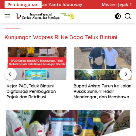
Langsung
 Misteri Kematian Yanto Idoorway
Pembangunan
Misteri Jejak Terakhir
ke
konten
Kunjungan Wapres RI Ke Babo Teluk Bintuni
Kejar PAD, Teluk Bintuni
Bupati Anisto Turun ke Jalan
Digitalisasi Pembayaran
Rusak Sumuri: Hadir,
Pajak dan Retribusi
Mendengar, dan Membawa
Harapan Rakyat