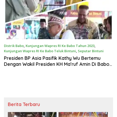
Distrik Babo
,
Kunjungan Wapres RI Ke Babo Tahun 2023
,
Kunjungan Wapres RI Ke Babo Teluk Bintuni
,
Seputar Bintuni
Kamis, 20 Juli 2023
Presiden BP Asia Pasifik Kathy Wu Bertemu
Dengan Wakil Presiden KH Ma’ruf Amin Di Babo
Paparkan Bisnis BP Di Indonesia Dan Teluk
Bintuni
Berita Terbaru