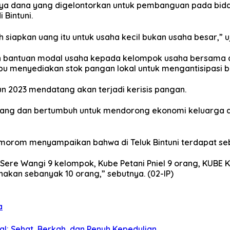
ya dana yang digelontorkan untuk pembanguan pada bida
Bintuni.
 siapkan uang itu untuk usaha kecil bukan usaha besar,” uj
an bantuan modal usaha kepada kelompok usaha bersama 
menyediakan stok pangan lokal untuk mengantisipasi bila
n 2023 mendatang akan terjadi kerisis pangan.
bang dan bertumbuh untuk mendorong ekonomi keluarga d
Asmorom menyampaikan bahwa di Teluk Bintuni terdapat s
Sere Wangi 9 kelompok, Kube Petani Pniel 9 orang, KUBE
akan sebanyak 10 orang,” sebutnya. (02-IP)
a
al: Sehat, Berkah, dan Penuh Kepedulian