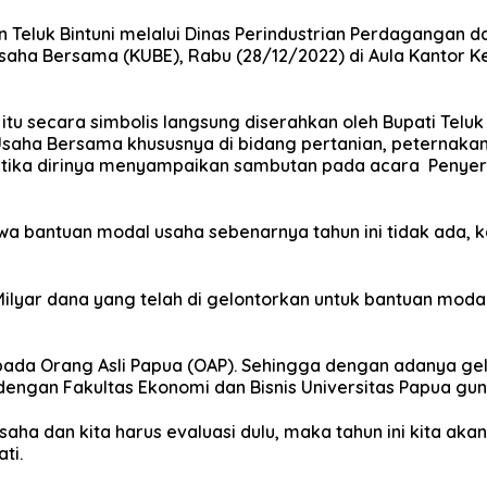
 Teluk Bintuni melalui Dinas Perindustrian Perdagangan d
a Bersama (KUBE), Rabu (28/12/2022) di Aula Kantor Kem
u secara simbolis langsung diserahkan oleh Bupati Teluk 
 Usaha Bersama khususnya di bidang pertanian, peternaka
, MT ketika dirinya menyampaikan sambutan pada acara Pe
hwa bantuan modal usaha sebenarnya tahun ini tidak ada,
ilyar dana yang telah di gelontorkan untuk bantuan moda
epada Orang Asli Papua (OAP). Sehingga dengan adanya gel
engan Fakultas Ekonomi dan Bisnis Universitas Papua gun
saha dan kita harus evaluasi dulu, maka tahun ini kita a
ti.