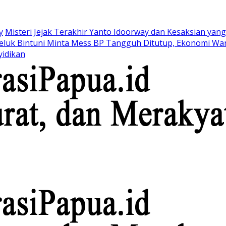
y
Misteri Jejak Terakhir Yanto Idoorway dan Kesaksian yang 
eluk Bintuni Minta Mess BP Tangguh Ditutup, Ekonomi War
yidikan