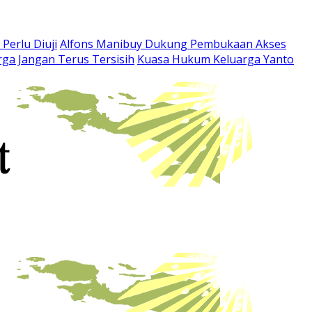
Perlu Diuji
Alfons Manibuy Dukung Pembukaan Akses
ga Jangan Terus Tersisih
Kuasa Hukum Keluarga Yanto