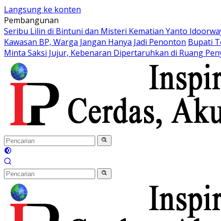
Langsung ke konten
Pembangunan
Seribu Lilin di Bintuni dan Misteri Kematian Yanto Idoorwa
Kawasan BP, Warga Jangan Hanya Jadi Penonton
Bupati T
Minta Saksi Jujur, Kebenaran Dipertaruhkan di Ruang Pen