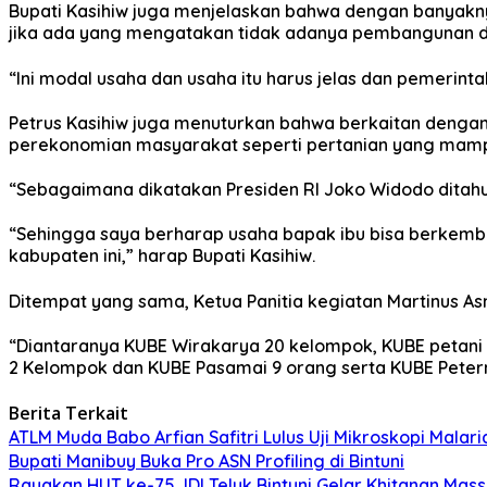
Bupati Kasihiw juga menjelaskan bahwa dengan banyakn
jika ada yang mengatakan tidak adanya pembangunan di 
“Ini modal usaha dan usaha itu harus jelas dan pemerintah
Petrus Kasihiw juga menuturkan bahwa berkaitan deng
perekonomian masyarakat seperti pertanian yang mampu 
“Sebagaimana dikatakan Presiden RI Joko Widodo ditahu
“Sehingga saya berharap usaha bapak ibu bisa berkem
kabupaten ini,” harap Bupati Kasihiw.
Ditempat yang sama, Ketua Panitia kegiatan Martinus 
“Diantaranya KUBE Wirakarya 20 kelompok, KUBE petani 
2 Kelompok dan KUBE Pasamai 9 orang serta KUBE Petern
Berita Terkait
ATLM Muda Babo Arfian Safitri Lulus Uji Mikroskopi Malari
Bupati Manibuy Buka Pro ASN Profiling di Bintuni
Rayakan HUT ke-75, IDI Teluk Bintuni Gelar Khitanan Mass