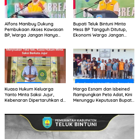
Alfons Manibuy Dukung
Bupati Teluk Bintuni Minta
Pembukaan Akses Kawasan
Mess BP Tangguh Ditutup,
BP, Warga Jangan Hanya
Ekonomi Warga Jangan
Jadi Penonton
Terus Tersisih
Kuasa Hukum Keluarga
Marga Esnam dan Isbeined
Yanto Minta Saksi Jujur,
Rampungkan Peta Adat, Kini
Kebenaran Dipertaruhkan di
Menunggu Keputusan Bupati
Ruang Penyidikan
Bintuni