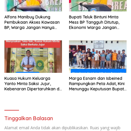
Alfons Manibuy Dukung
Bupati Teluk Bintuni Minta
Pembukaan Akses Kawasan
Mess BP Tangguh Ditutup,
BP, Warga Jangan Hanya
Ekonomi Warga Jangan
Jadi Penonton
Terus Tersisih
Kuasa Hukum Keluarga
Marga Esnam dan Isbeined
Yanto Minta Saksi Jujur,
Rampungkan Peta Adat, Kini
Kebenaran Dipertaruhkan di
Menunggu Keputusan Bupati
Ruang Penyidikan
Bintuni
Tinggalkan Balasan
Alamat email Anda tidak akan dipublikasikan.
Ruas yang wajib