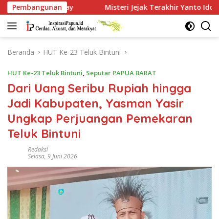
Langsung
Pembangunan
Misteri Jejak Terakhir Yanto Idoorway dan Kesaksian yang 
ke
konten
Beranda
HUT Ke-23 Teluk Bintuni
HUT Ke-23 Teluk Bintuni
,
Seputar PAPUA BARAT
Dari Uang Seribu Rupiah hingga
Jadi Kabupaten, Yasman Yasir
Ungkap Perjuangan Pemekaran
Teluk Bintuni
Redaksi
Selasa, 9 Juni 2026