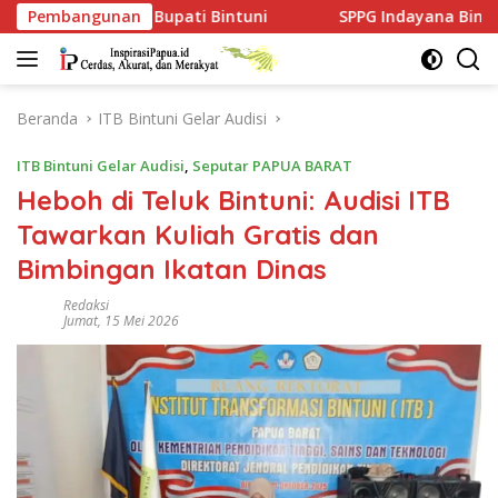
Langsung
ti Bintuni
Pembangunan
SPPG Indayana Bintuni Jawab Satu per Sat
ke
konten
Beranda
ITB Bintuni Gelar Audisi
ITB Bintuni Gelar Audisi
,
Seputar PAPUA BARAT
Heboh di Teluk Bintuni: Audisi ITB
Tawarkan Kuliah Gratis dan
Bimbingan Ikatan Dinas
Redaksi
Jumat, 15 Mei 2026