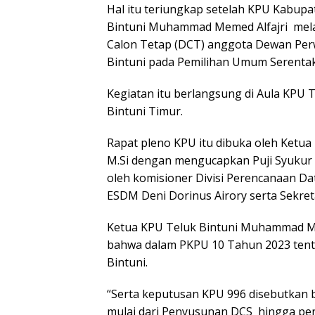
Hal itu teriungkap setelah KPU Kabupa
Bintuni Muhammad Memed Alfajri mela
Calon Tetap (DCT) anggota Dewan Per
Bintuni pada Pemilihan Umum Serentak
Kegiatan itu berlangsung di Aula KPU Te
Bintuni Timur.
Rapat pleno KPU itu dibuka oleh Ketua 
M.Si dengan mengucapkan Puji Syukur
oleh komisioner Divisi Perencanaan Dat
ESDM Deni Dorinus Airory serta Sekreta
Ketua KPU Teluk Bintuni Muhammad M
bahwa dalam PKPU 10 Tahun 2023 ten
Bintuni.
“Serta keputusan KPU 996 disebutkan b
mulai dari Penyusunan DCS hingga pe