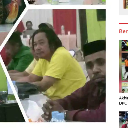
Ber
Akhi
DPC 