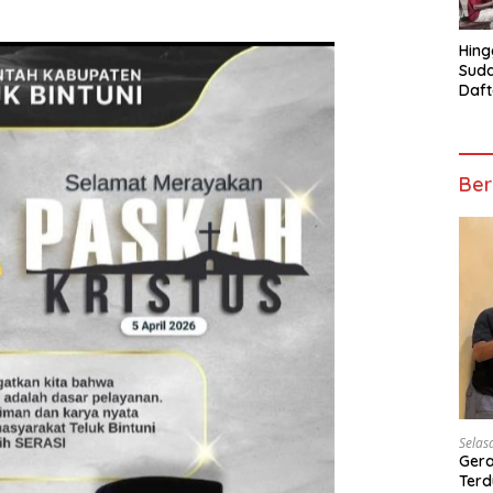
Hing
Suda
Daft
Turn
Mosk
Telu
Ber
Selas
Gera
Terd