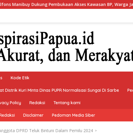
mbukaan Akses Kawasan BP, Warga Jangan Hanya Jadi Penonto
ks
Kode Etik
 Distrik Kuri Minta Dinas PUPR Normalisasi Sungai Di Sarbe
Pe
vacy Policy
Redaksi
Tentang kami
Redaksi
Disclaimer
Pedoman Media Siber
Anggota DPRD Teluk Bintuni Dalam Pemilu 2024