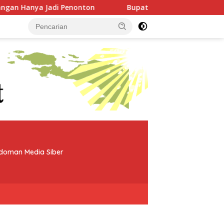
n
Bupati Teluk Bintuni Minta Mess BP Tangguh Ditutup
doman Media Siber