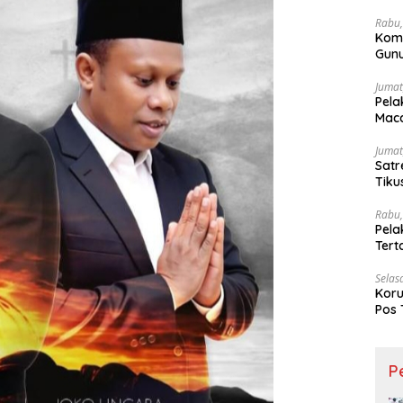
Wesi
Rabu,
Kom
Gunu
Ling
Jumat
Pela
Maca
Jumat
Satr
Tiku
Rabu,
Pela
Ter
Selas
Koru
Pos 
P