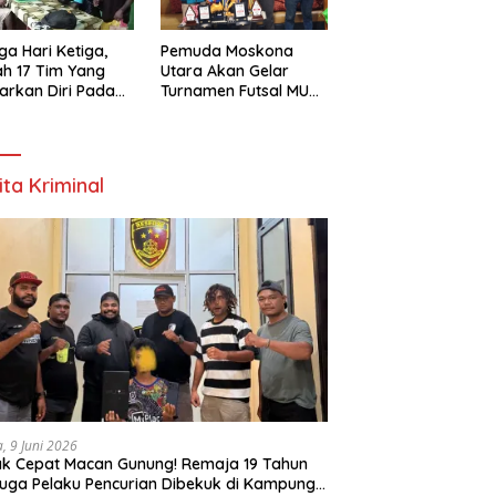
ga Hari Ketiga,
Pemuda Moskona
h 17 Tim Yang
Utara Akan Gelar
arkan Diri Pada
Turnamen Futsal MU
amen Futsal
Cup 1 Dengan Total
ona Utara Cup 1
Hadiah Rp.50 Juta
k Bintuni
ita Kriminal
a, 9 Juni 2026
k Cepat Macan Gunung! Remaja 19 Tahun
uga Pelaku Pencurian Dibekuk di Kampung