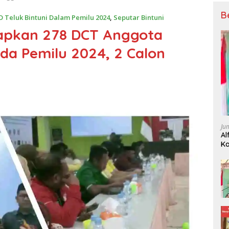
B
 Teluk Bintuni Dalam Pemilu 2024
,
Seputar Bintuni
tapkan 278 DCT Anggota
da Pemilu 2024, 2 Calon
Ju
Al
Ka
P