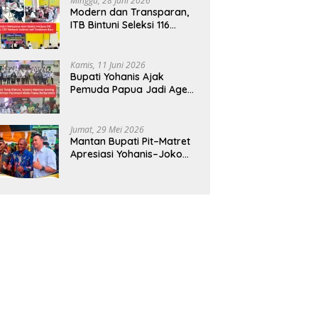
Minggu, 28 Juni 2026
Modern dan Transparan,
ITB Bintuni Seleksi 116
Calon Mahasiswa dengan
CBT Android
Kamis, 11 Juni 2026
Bupati Yohanis Ajak
Pemuda Papua Jadi Agen
Perubahan dan Mitra
Pembangunan
Jumat, 29 Mei 2026
Mantan Bupati Pit–Matret
Apresiasi Yohanis–Joko
Hadirkan Mendikdasmen
ke Teluk Bintuni