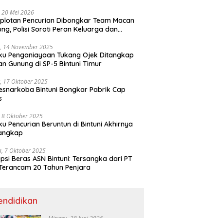
ri
 20 Mei 2026
plotan Pencurian Dibongkar Team Macan
ng, Polisi Soroti Peran Keluarga dan
kungan Anak
, 14 November 2025
ku Penganiayaan Tukang Ojek Ditangkap
n Gunung di SP-5 Bintuni Timur
, 17 Oktober 2025
esnarkoba Bintuni Bongkar Pabrik Cap
s
 8 Oktober 2025
ku Pencurian Beruntun di Bintuni Akhirnya
tangkap
a, 7 Oktober 2025
psi Beras ASN Bintuni: Tersangka dari PT
Terancam 20 Tahun Penjara
endidikan