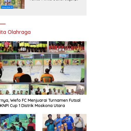
Kebenaran Dipertaruhkan
di Ruang Penyidikan
ita Olahraga
rnya, Wefo FC Menjuarai Turnamen Futsal
KNPI Cup 1 Distrik Moskona Utara