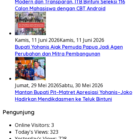
Modern dan Transparan, ITB Bintuni Seleksi 116
Calon Mahasiswa dengan CBT Android
Kamis, 11 Juni 2026
Kamis, 11 Juni 2026
Bupati Yohanis Ajak Pemuda Papua Jadi Agen
Perubahan dan Mitra Pembangunan
Jumat, 29 Mei 2026
Sabtu, 30 Mei 2026
Mantan Bupati Pit–Matret Apresiasi Yohanis–Joko
Hadirkan Mendikdasmen ke Teluk Bintuni
Pengunjung
Online Visitors:
3
Today's Views:
323
Yesterday's Views:
728