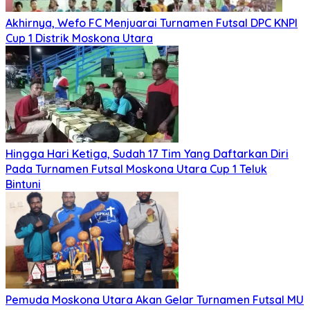
Akhirnya, Wefo FC Menjuarai Turnamen Futsal DPC KNPI
Cup 1 Distrik Moskona Utara
Hingga Hari Ketiga, Sudah 17 Tim Yang Daftarkan Diri
Pada Turnamen Futsal Moskona Utara Cup 1 Teluk
Bintuni
Pemuda Moskona Utara Akan Gelar Turnamen Futsal MU