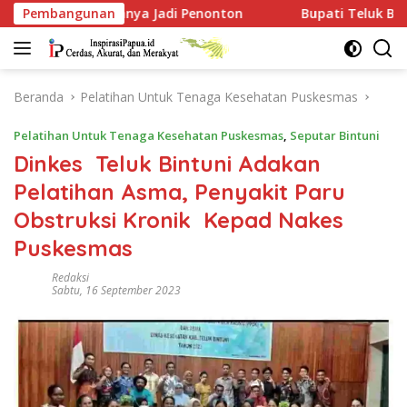
Langsung
i Penonton
Pembangunan
Bupati Teluk Bintuni Minta Mess BP Tanggu
ke
konten
Beranda
Pelatihan Untuk Tenaga Kesehatan Puskesmas
Pelatihan Untuk Tenaga Kesehatan Puskesmas
,
Seputar Bintuni
Dinkes Teluk Bintuni Adakan
Pelatihan Asma, Penyakit Paru
Obstruksi Kronik Kepad Nakes
Puskesmas
Redaksi
Sabtu, 16 September 2023