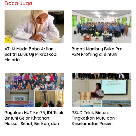
Baca Juga
ATLM Muda Babo Arfian
Bupati Manibuy Buka Pro
Safitri Lulus Uji Mikroskopi
ASN Profiling di Bintuni
Malaria
Rayakan HUT ke-75, IDI Teluk
RSUD Teluk Bintuni
Bintuni Gelar Khitanan
Tingkatkan Mutu dan
Massal: Sehat, Berkah, dan
Keselamatan Pasien
Penuh Kepedulian