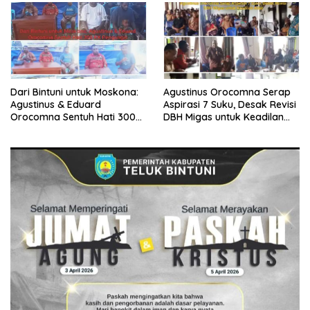
Dari Bintuni untuk Moskona:
Agustinus Orocomna Serap
Agustinus & Eduard
Aspirasi 7 Suku, Desak Revisi
Orocomna Sentuh Hati 300
DBH Migas untuk Keadilan
KK Pengungsi
Adat