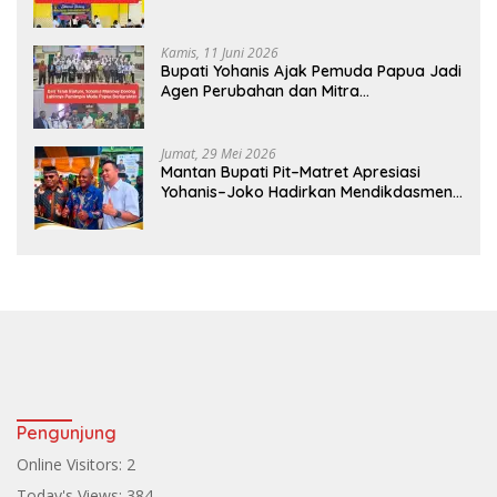
Android
Kamis, 11 Juni 2026
Bupati Yohanis Ajak Pemuda Papua Jadi
Agen Perubahan dan Mitra
Pembangunan
Jumat, 29 Mei 2026
Mantan Bupati Pit–Matret Apresiasi
Yohanis–Joko Hadirkan Mendikdasmen
ke Teluk Bintuni
Pengunjung
Online Visitors:
2
Today's Views:
384