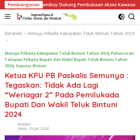
Langsung
ung Pembukaan Akses Kawasan BP, Warga Jangan Hanya Jadi P
Pembangunan
ke
konten
Beranda
Menuju Pilkada Kabupaten Teluk Bintuni Tahun 2024
Menuju Pilkada Kabupaten Teluk Bintuni Tahun 2024
,
Peluncuran
Tahapan Pilkada Bupati dan Wakil Bupati Teluk Bintuni Tahun
2024
,
Seputar Bintuni
Ketua KPU PB Paskalis Semunya :
Tegaskan: Tidak Ada Lagi
“Weriagar 2” Pada Pemilukada
Bupati Dan Wakil Teluk Bintuni
2024
Redaksi
Senin, 29 Juli 2024