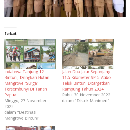
Terkait
Indahnya Tanjung 12
Jalan Dua Jalur Sepanjang
Bintuni, Dilingkari Hutan
11,5 Kilometer SP-5-Atibo
Mangrove “Surga”
Teluk Bintuni Ditargetkan
Tersembunyi Di Tanah
Rampung Tahun 2024
Papua
Rabu, 30 November 2022
Minggu, 27 November
dalam "Distrik Manimeri"
2022
dalam "Destinasi
Mangrove Bintuni"