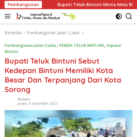
Langsung
Bupati Teluk Bintuni Minta Mess BP Tangguh Ditutup, Ekonomi
Pembangunan
ke
konten
Beranda
Pembangunan Jalan 2 Jalur
Pembangunan Jalan 2 Jalur
,
PEMDA TELUK BINTUNI
,
Seputar
Bintuni
Bupati Teluk Bintuni Sebut
Kedepan Bintuni Memiliki Kota
Besar Dan Terpanjang Dari Kota
Sorong
Redaksi
Jumat, 9 Desember 2022