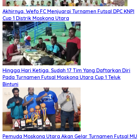
Akhirnya, Wefo FC Menjuarai Turnamen Futsal DPC KNPI
Cup 1 Distrik Moskona Utara
Hingga Hari Ketiga, Sudah 17 Tim Yang Daftarkan Diri
Pada Turnamen Futsal Moskona Utara Cup 1 Teluk
Bintuni
Pemuda Moskona Utara Akan Gelar Turnamen Futsal MU