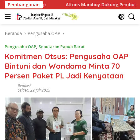
Langsung
Pembangunan
Alfons Manibuy Dukung Pembukaan Akses Kawasan BP, War
ke
konten
Beranda
Pengusaha OAP
Pengusaha OAP
,
Seputaran Papua Barat
Komitmen Otsus: Pengusaha OAP
Bintuni dan Wondama Minta 70
Persen Paket PL Jadi Kenyataan
Redaksi
Selasa, 29 Juli 2025