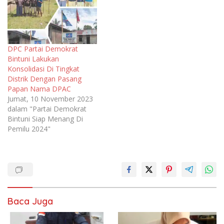
DPC Partai Demokrat
Bintuni Lakukan
Konsolidasi Di Tingkat
Distrik Dengan Pasang
Papan Nama DPAC
Jumat, 10 November 2023
dalam "Partai Demokrat
Bintuni Siap Menang Di
Pemilu 2024"
Baca Juga