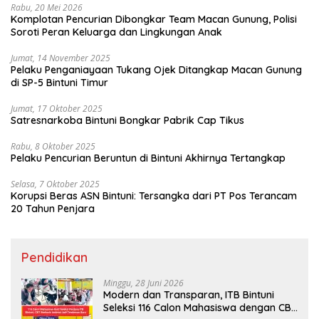
Rabu, 20 Mei 2026
Komplotan Pencurian Dibongkar Team Macan Gunung, Polisi
Soroti Peran Keluarga dan Lingkungan Anak
Jumat, 14 November 2025
Pelaku Penganiayaan Tukang Ojek Ditangkap Macan Gunung
di SP-5 Bintuni Timur
Jumat, 17 Oktober 2025
Satresnarkoba Bintuni Bongkar Pabrik Cap Tikus
Rabu, 8 Oktober 2025
Pelaku Pencurian Beruntun di Bintuni Akhirnya Tertangkap
Selasa, 7 Oktober 2025
Korupsi Beras ASN Bintuni: Tersangka dari PT Pos Terancam
20 Tahun Penjara
Pendidikan
Minggu, 28 Juni 2026
Modern dan Transparan, ITB Bintuni
Seleksi 116 Calon Mahasiswa dengan CBT