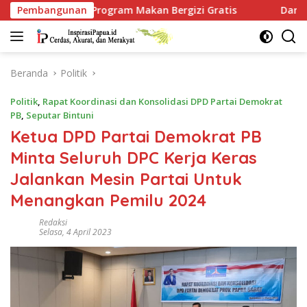
Langsung
 Program Makan Bergizi Gratis
Pembangunan
Dari Babo, Kapolres Te
ke
konten
Beranda
Politik
Politik
,
Rapat Koordinasi dan Konsolidasi DPD Partai Demokrat
PB
,
Seputar Bintuni
Ketua DPD Partai Demokrat PB
Minta Seluruh DPC Kerja Keras
Jalankan Mesin Partai Untuk
Menangkan Pemilu 2024
Redaksi
Selasa, 4 April 2023