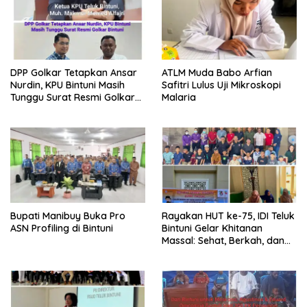
DPP Golkar Tetapkan Ansar
ATLM Muda Babo Arfian
Nurdin, KPU Bintuni Masih
Safitri Lulus Uji Mikroskopi
Tunggu Surat Resmi Golkar
Malaria
Bintuni
Bupati Manibuy Buka Pro
Rayakan HUT ke-75, IDI Teluk
ASN Profiling di Bintuni
Bintuni Gelar Khitanan
Massal: Sehat, Berkah, dan
Penuh Kepedulian