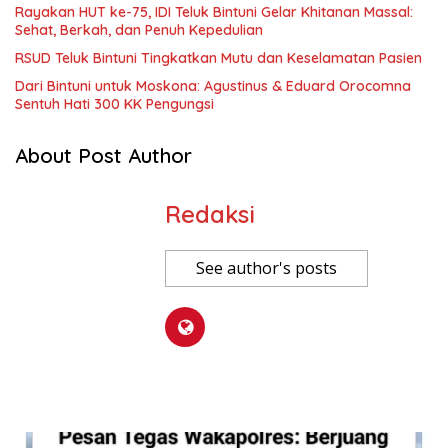
Rayakan HUT ke-75, IDI Teluk Bintuni Gelar Khitanan Massal:
Sehat, Berkah, dan Penuh Kepedulian
RSUD Teluk Bintuni Tingkatkan Mutu dan Keselamatan Pasien
Dari Bintuni untuk Moskona: Agustinus & Eduard Orocomna
Sentuh Hati 300 KK Pengungsi
About Post Author
Redaksi
See author's posts