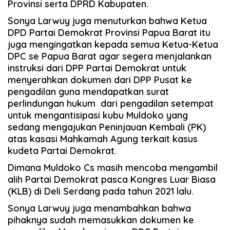
Provinsi serta DPRD Kabupaten.
Sonya Larwuy juga menuturkan bahwa Ketua
DPD Partai Demokrat Provinsi Papua Barat itu
juga mengingatkan kepada semua Ketua-Ketua
DPC se Papua Barat agar segera menjalankan
instruksi dari DPP Partai Demokrat untuk
menyerahkan dokumen dari DPP Pusat ke
pengadilan guna mendapatkan surat
perlindungan hukum dari pengadilan setempat
untuk mengantisipasi kubu Muldoko yang
sedang mengajukan Peninjauan Kembali (PK)
atas kasasi Mahkamah Agung terkait kasus
kudeta Partai Demokrat.
Dimana Muldoko Cs masih mencoba mengambil
alih Partai Demokrat pasca Kongres Luar Biasa
(KLB) di Deli Serdang pada tahun 2021 lalu.
Sonya Larwuy juga menambahkan bahwa
pihaknya sudah memasukkan dokumen ke