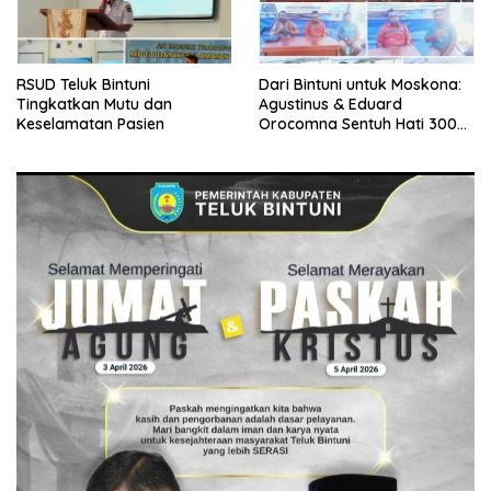
RSUD Teluk Bintuni
Dari Bintuni untuk Moskona:
Tingkatkan Mutu dan
Agustinus & Eduard
Keselamatan Pasien
Orocomna Sentuh Hati 300
KK Pengungsi