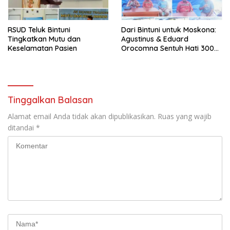
RSUD Teluk Bintuni
Dari Bintuni untuk Moskona:
Tingkatkan Mutu dan
Agustinus & Eduard
Keselamatan Pasien
Orocomna Sentuh Hati 300
KK Pengungsi
Tinggalkan Balasan
Alamat email Anda tidak akan dipublikasikan.
Ruas yang wajib
ditandai
*