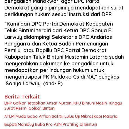
pengadilan Manokwari agar DPC Partai
Demokrat yang dipimpinnya mendapatkan surat
perlidungan hukum sesuai instruksi dari DPP.
“Kami dari DPC Partai Demokrat Kabupaten
Teluk Bintuni terdiri dari Ketua DPC Sonya E.
Larwuy didampingi Sekretaris DPC Andarias
Panggarra dan Ketua Badan Pemenangan
Pemilu atau Bapillu DPC Partai Demokrat
Kabupaten Teluk Bintuni Mustamin Latarra sudah
menyerahkan dokumen ke pengadilan untuk
mendapatkan perlindungan hukum untuk
mengantisipasi PK Muldoko Cs di MA,” pungkas
Sonya Larwuy. (ahd-IP)
Berita Terkait
DPP Golkar Tetapkan Ansar Nurdin, KPU Bintuni Masih Tunggu
Surat Resmi Golkar Bintuni
ATLM Muda Babo Arfian Safitri Lulus Uji Mikroskopi Malaria
Bupati Manibuy Buka Pro ASN Profiling di Bintuni