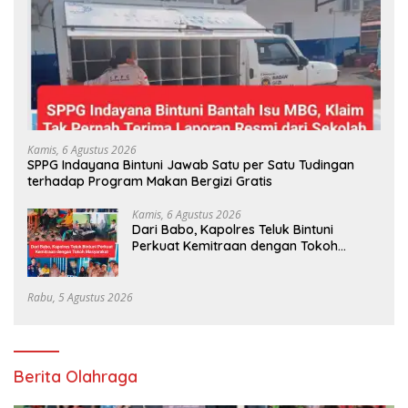
Kamis, 6 Agustus 2026
SPPG Indayana Bintuni Jawab Satu per Satu Tudingan
terhadap Program Makan Bergizi Gratis
Kamis, 6 Agustus 2026
Dari Babo, Kapolres Teluk Bintuni
Perkuat Kemitraan dengan Tokoh
Masyarakat
Rabu, 5 Agustus 2026
Berita Olahraga