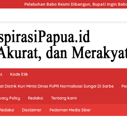
han Babo Resmi Dibangun, Bupati Ingin Babo Tumbuh sebagai 
ks
Kode Etik
 Distrik Kuri Minta Dinas PUPR Normalisasi Sungai Di Sarbe
Pe
vacy Policy
Redaksi
Tentang kami
Redaksi
Disclaimer
Pedoman Media Siber