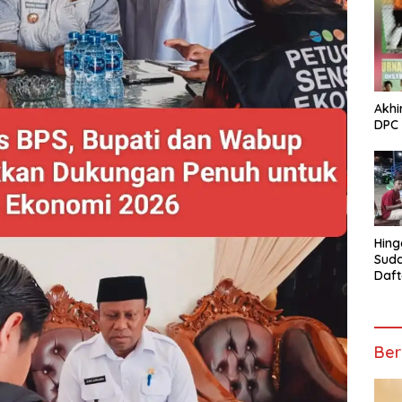
Akhi
DPC 
Hing
Suda
Daft
Turn
Mosk
Telu
Ber