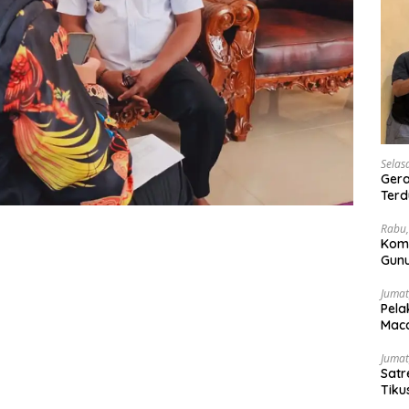
Selas
Gera
Terd
Wesi
Rabu,
Kom
Gunu
Ling
Jumat
Pela
Maca
Jumat
Satr
Tiku