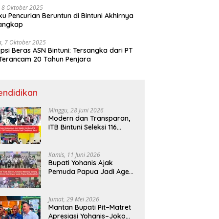
 8 Oktober 2025
ku Pencurian Beruntun di Bintuni Akhirnya
tangkap
a, 7 Oktober 2025
psi Beras ASN Bintuni: Tersangka dari PT
Terancam 20 Tahun Penjara
endidikan
Minggu, 28 Juni 2026
Modern dan Transparan,
ITB Bintuni Seleksi 116
Calon Mahasiswa dengan
CBT Android
Kamis, 11 Juni 2026
Bupati Yohanis Ajak
Pemuda Papua Jadi Agen
Perubahan dan Mitra
Pembangunan
Jumat, 29 Mei 2026
Mantan Bupati Pit–Matret
Apresiasi Yohanis–Joko