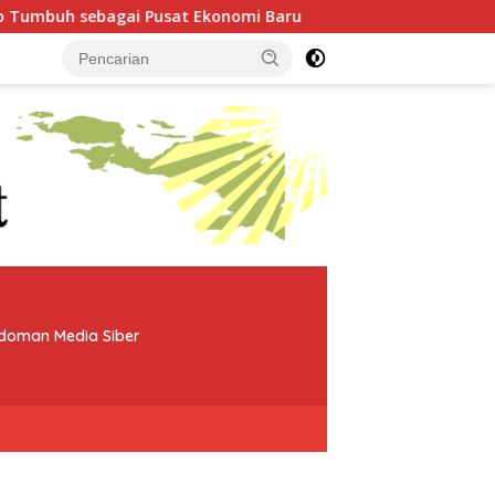
Pusat Ekonomi Baru
Kapolres Teluk Bintuni Rotasi Kap
doman Media Siber