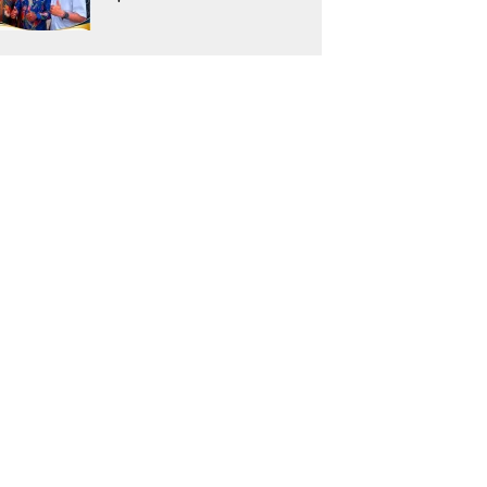
Hadirkan Mendikdasmen
ke Teluk Bintuni