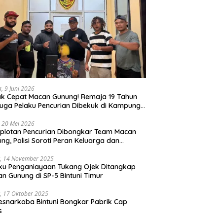
a, 9 Juni 2026
k Cepat Macan Gunung! Remaja 19 Tahun
uga Pelaku Pencurian Dibekuk di Kampung
ri
 20 Mei 2026
plotan Pencurian Dibongkar Team Macan
ng, Polisi Soroti Peran Keluarga dan
kungan Anak
, 14 November 2025
ku Penganiayaan Tukang Ojek Ditangkap
n Gunung di SP-5 Bintuni Timur
, 17 Oktober 2025
esnarkoba Bintuni Bongkar Pabrik Cap
s