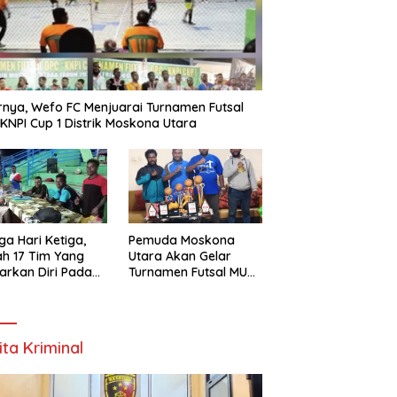
rnya, Wefo FC Menjuarai Turnamen Futsal
KNPI Cup 1 Distrik Moskona Utara
ga Hari Ketiga,
Pemuda Moskona
h 17 Tim Yang
Utara Akan Gelar
arkan Diri Pada
Turnamen Futsal MU
amen Futsal
Cup 1 Dengan Total
ona Utara Cup 1
Hadiah Rp.50 Juta
k Bintuni
ita Kriminal