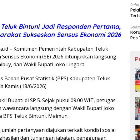
Rabu,
Pela
Ter
 Teluk Bintuni Jadi Responden Pertama,
Selas
Koru
arakat Sukseskan Sensus Ekonomi 2026
Pos 
a.id – Komitmen Pemerintah Kabupaten Teluk
 Sensus Ekonomi (SE) 2026 ditunjukkan langsung
P
ibuy, dan Wakil Bupati Joko Lingara.
Badan Pusat Statistik (BPS) Kabupaten Teluk
a Kamis (18/6/2026).
il Bupati di SP 5. Sejak pukul 09.00 WIT, petugas
n wawancara langsung dengan Wakil Bupati Joko
 BPS Teluk Bintuni, Maimun.
umlah pertanyaan diajukan terkait kondisi sosial
ghasilan dan tunjangan jabatan, penggunaan