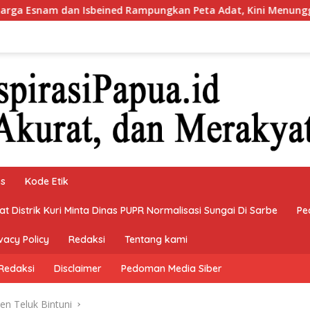
ned Rampungkan Peta Adat, Kini Menunggu Keputusan Bupati 
ks
Kode Etik
 Distrik Kuri Minta Dinas PUPR Normalisasi Sungai Di Sarbe
Pe
vacy Policy
Redaksi
Tentang kami
Redaksi
Disclaimer
Pedoman Media Siber
n Teluk Bintuni