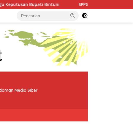
Bintuni
SPPG Indayana Bintuni Jawab Satu per Satu Tu
doman Media Siber