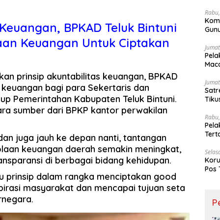
Wesi
Rabu,
Kom
 Keuangan, BPKAD Teluk Bintuni
Gunu
Ling
laan Keuangan Untuk Ciptakan
Jumat
Pela
Maca
tkan prinsip akuntabilitas keuangan, BPKAD
Jumat
 keuangan bagi para Sekertaris dan
Satr
kup Pemerintahan Kabupaten Teluk Bintuni.
Tiku
ra sumber dari BPKP kantor perwakilan
Rabu,
Pela
Ter
an juga jauh ke depan nanti, tantangan
laan keuangan daerah semakin meningkat,
Selas
ansparansi di berbagai bidang kehidupan.
Koru
Pos 
tu prinsip dalam rangka menciptakan good
irasi masyarakat dan mencapai tujuan seta
rnegara.
P