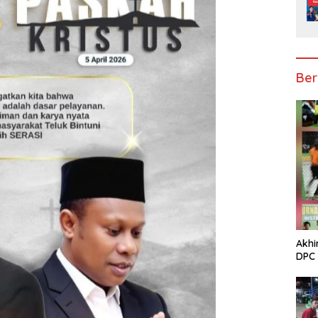
Ber
Akhi
DPC 