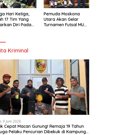
ga Hari Ketiga,
Pemuda Moskona
h 17 Tim Yang
Utara Akan Gelar
arkan Diri Pada
Turnamen Futsal MU
amen Futsal
Cup 1 Dengan Total
ona Utara Cup 1
Hadiah Rp.50 Juta
k Bintuni
ita Kriminal
a, 9 Juni 2026
k Cepat Macan Gunung! Remaja 19 Tahun
uga Pelaku Pencurian Dibekuk di Kampung