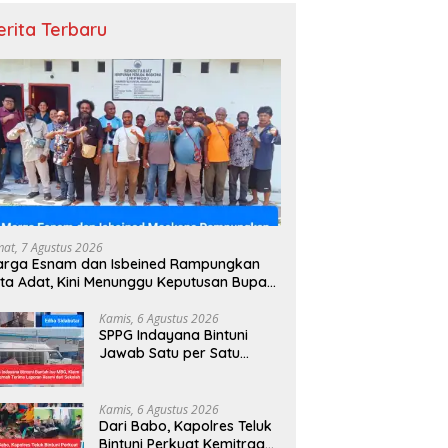
erita Terbaru
mat, 7 Agustus 2026
arga Esnam dan Isbeined Rampungkan
ta Adat, Kini Menunggu Keputusan Bupati
ntuni
Kamis, 6 Agustus 2026
SPPG Indayana Bintuni
Jawab Satu per Satu
Tudingan terhadap
Program Makan Bergizi
Gratis
Kamis, 6 Agustus 2026
Dari Babo, Kapolres Teluk
Bintuni Perkuat Kemitraan