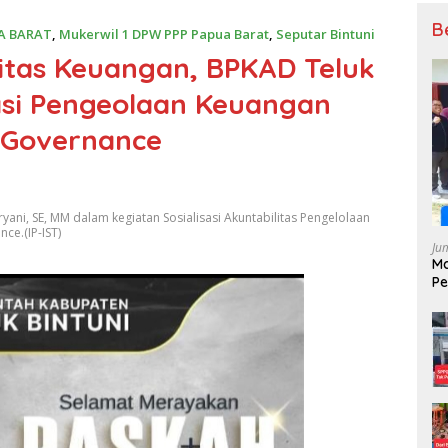
B
A BARAT
,
Mukerwil 1 DPW PPP Papua Barat
,
Seputar Bintuni
itas Keuangan, BPKAD Teluk
sasi Pengeolaan Keuangan
 Governance
yani, SE, MM dalam kegiatan Sosialisasi Akuntabilitas Pengelolaan
e.(IP-IST)
Ju
M
Pe
Bi