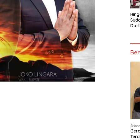
Hing
Suda
Daft
Turn
Mosk
Telu
Ber
Selas
Gera
Terd