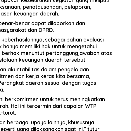
upakan keseluruhan kegiatan yang meliputi
ksanaan, penatausahaan, pelaporan,
asan keuangan daerah.
 benar-benar dapat dilaporkan dan
asyarakat dan DPRD.
keberhasilannya, sebagai bahan evaluasi
k hanya memiliki hak untuk mengetahui
ga berhak menuntut pertanggungjawaban atas
lolaan keuangan daerah tersebut.
n akuntabilitas dalam pengelolaan
tmen dan kerja keras kita bersama,
Perangkat daerah sesuai dengan tugas
a.
ni berkomitmen untuk terus meningkatkan
ah. Hal ini tercermin dari capaian WTP
-turut.
ukan berbagai upaya lainnya, khususnya
seperti yang dilaksanakan saat ini,” tutur