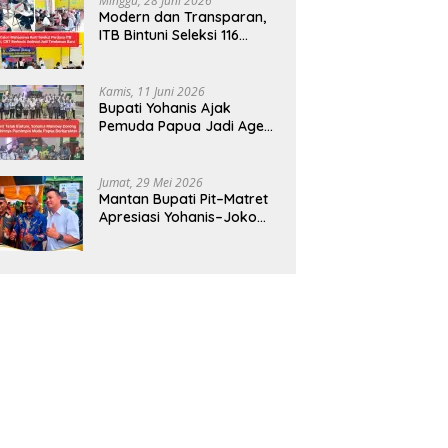
Minggu, 28 Juni 2026
Modern dan Transparan,
ITB Bintuni Seleksi 116
Calon Mahasiswa dengan
CBT Android
Kamis, 11 Juni 2026
Bupati Yohanis Ajak
Pemuda Papua Jadi Agen
Perubahan dan Mitra
Pembangunan
Jumat, 29 Mei 2026
Mantan Bupati Pit–Matret
Apresiasi Yohanis–Joko
Hadirkan Mendikdasmen
ke Teluk Bintuni