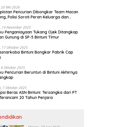
ri
 20 Mei 2026
plotan Pencurian Dibongkar Team Macan
ng, Polisi Soroti Peran Keluarga dan
kungan Anak
, 14 November 2025
ku Penganiayaan Tukang Ojek Ditangkap
n Gunung di SP-5 Bintuni Timur
, 17 Oktober 2025
esnarkoba Bintuni Bongkar Pabrik Cap
s
 8 Oktober 2025
ku Pencurian Beruntun di Bintuni Akhirnya
tangkap
a, 7 Oktober 2025
psi Beras ASN Bintuni: Tersangka dari PT
Terancam 20 Tahun Penjara
endidikan