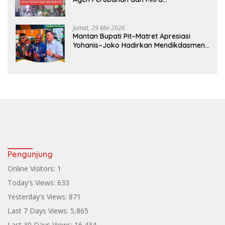
Pembangunan
Jumat, 29 Mei 2026
Mantan Bupati Pit–Matret Apresiasi
Yohanis–Joko Hadirkan Mendikdasmen
ke Teluk Bintuni
Pengunjung
Online Visitors:
1
Today's Views:
633
Yesterday's Views:
871
Last 7 Days Views:
5,865
Last 30 Days Views:
16,434