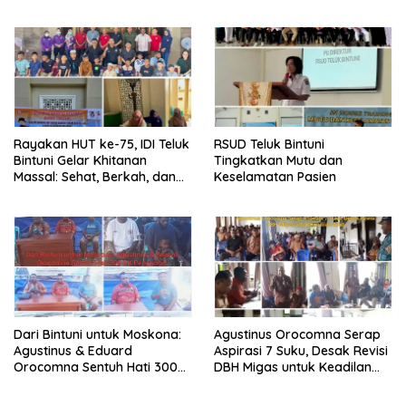
Rayakan HUT ke-75, IDI Teluk
RSUD Teluk Bintuni
Bintuni Gelar Khitanan
Tingkatkan Mutu dan
Massal: Sehat, Berkah, dan
Keselamatan Pasien
Penuh Kepedulian
Dari Bintuni untuk Moskona:
Agustinus Orocomna Serap
Agustinus & Eduard
Aspirasi 7 Suku, Desak Revisi
Orocomna Sentuh Hati 300
DBH Migas untuk Keadilan
KK Pengungsi
Adat