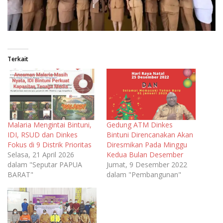
Terkait
Malaria Mengintai Bintuni,
Gedung ATM Dinkes
IDI, RSUD dan Dinkes
Bintuni Direncanakan Akan
Fokus di 9 Distrik Prioritas
Diresmikan Pada Minggu
Selasa, 21 April 2026
Kedua Bulan Desember
dalam "Seputar PAPUA
Jumat, 9 Desember 2022
BARAT"
dalam "Pembangunan"