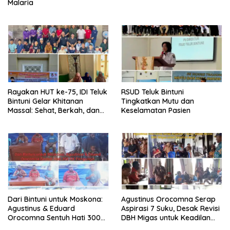
Malaria
Rayakan HUT ke-75, IDI Teluk
RSUD Teluk Bintuni
Bintuni Gelar Khitanan
Tingkatkan Mutu dan
Massal: Sehat, Berkah, dan
Keselamatan Pasien
Penuh Kepedulian
Dari Bintuni untuk Moskona:
Agustinus Orocomna Serap
Agustinus & Eduard
Aspirasi 7 Suku, Desak Revisi
Orocomna Sentuh Hati 300
DBH Migas untuk Keadilan
KK Pengungsi
Adat