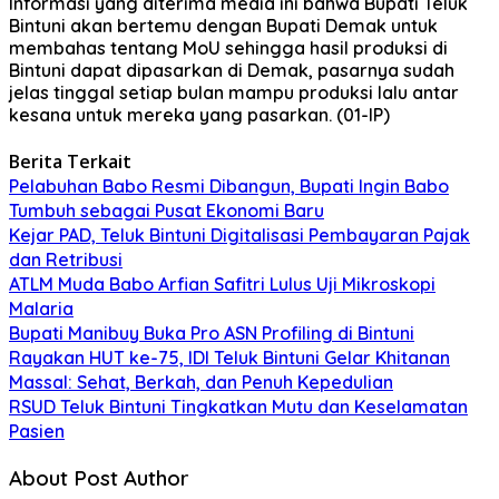
Informasi yang diterima media ini bahwa Bupati Teluk
Bintuni akan bertemu dengan Bupati Demak untuk
membahas tentang MoU sehingga hasil produksi di
Bintuni dapat dipasarkan di Demak, pasarnya sudah
jelas tinggal setiap bulan mampu produksi lalu antar
kesana untuk mereka yang pasarkan. (01-IP)
Berita Terkait
Pelabuhan Babo Resmi Dibangun, Bupati Ingin Babo
Tumbuh sebagai Pusat Ekonomi Baru
Kejar PAD, Teluk Bintuni Digitalisasi Pembayaran Pajak
dan Retribusi
ATLM Muda Babo Arfian Safitri Lulus Uji Mikroskopi
Malaria
Bupati Manibuy Buka Pro ASN Profiling di Bintuni
Rayakan HUT ke-75, IDI Teluk Bintuni Gelar Khitanan
Massal: Sehat, Berkah, dan Penuh Kepedulian
RSUD Teluk Bintuni Tingkatkan Mutu dan Keselamatan
Pasien
About Post Author