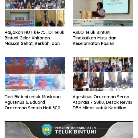
Rayakan HUT ke-75, IDI Teluk
RSUD Teluk Bintuni
Bintuni Gelar Khitanan
Tingkatkan Mutu dan
Massal: Sehat, Berkah, dan
Keselamatan Pasien
Penuh Kepedulian
Dari Bintuni untuk Moskona:
Agustinus Orocomna Serap
Agustinus & Eduard
Aspirasi 7 Suku, Desak Revisi
Orocomna Sentuh Hati 300
DBH Migas untuk Keadilan
KK Pengungsi
Adat