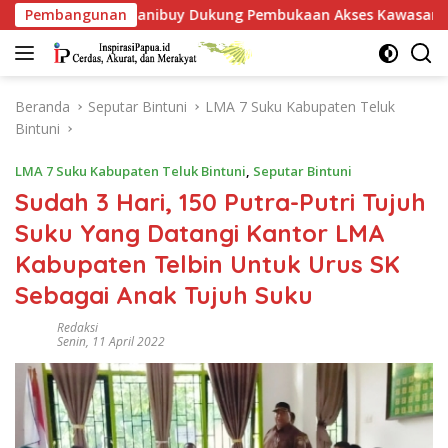
Langsung
 Dukung Pembukaan Akses Kawasan BP, Warga Jangan Hanya Ja
Pembangunan
ke
konten
Beranda
Seputar Bintuni
LMA 7 Suku Kabupaten Teluk
Bintuni
LMA 7 Suku Kabupaten Teluk Bintuni
,
Seputar Bintuni
Sudah 3 Hari, 150 Putra-Putri Tujuh
Suku Yang Datangi Kantor LMA
Kabupaten Telbin Untuk Urus SK
Sebagai Anak Tujuh Suku
Redaksi
Senin, 11 April 2022