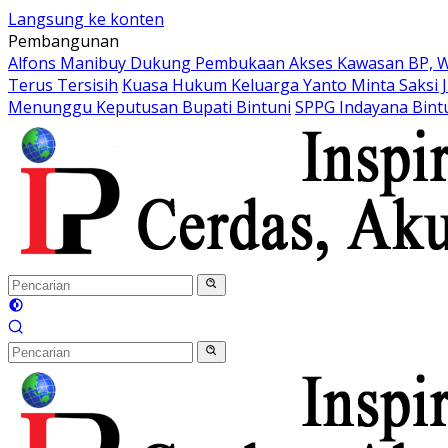
Langsung ke konten
Pembangunan
Alfons Manibuy Dukung Pembukaan Akses Kawasan BP, W
Terus Tersisih
Kuasa Hukum Keluarga Yanto Minta Saksi J
Menunggu Keputusan Bupati Bintuni
SPPG Indayana Bint