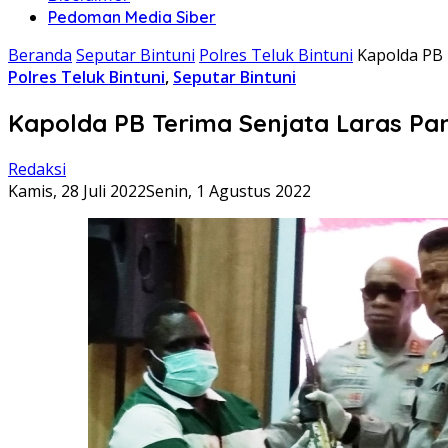
Pedoman Media Siber
Beranda
Seputar Bintuni
Polres Teluk Bintuni
Kapolda PB
Polres Teluk Bintuni
,
Seputar Bintuni
Kapolda PB Terima Senjata Laras P
Redaksi
Kamis, 28 Juli 2022
Senin, 1 Agustus 2022