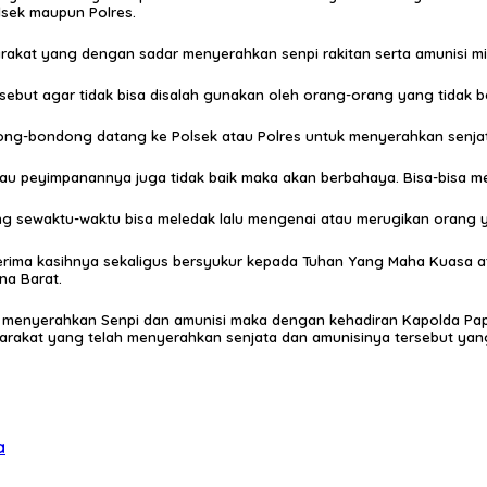
olsek maupun Polres.
kat yang dengan sadar menyerahkan senpi rakitan serta amunisi mil
sebut agar tidak bisa disalah gunakan oleh orang-orang yang tidak 
ng-bondong datang ke Polsek atau Polres untuk menyerahkan senjata
 kalau peyimpanannya juga tidak baik maka akan berbahaya. Bisa-bisa 
g sewaktu-waktu bisa meledak lalu mengenai atau merugikan orang 
erima kasihnya sekaligus bersyukur kepada Tuhan Yang Maha Kuasa 
na Barat.
enyerahkan Senpi dan amunisi maka dengan kehadiran Kapolda Papua Ba
kat yang telah menyerahkan senjata dan amunisinya tersebut yang 
a