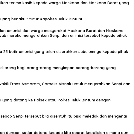
mpaikan terima kasih kepada warga Moskona dan Moskona Barat yang
ng berlaku,” tutur Kapolres Teluk Bintuni.
i dan amunisi dari warga masyarakat Moskona Barat dan Moskona
wab mereka menyerahkan Senpi dan aminisi tersebut kepada pihak
rta 25 butir amunisi yang telah diserahkan sebelumnya kepada pihak
 dilarang bagi orang-orang menyimpan barang-barang yang
akili Frans Asmorom, Cornelis Aisnak untuk menyerahkan Senpi dan
 yang datang ke Polsek atau Polres Teluk Bintuni dengan
sebab Senpi tersebut bila disentuh itu bisa meledak dan mengenai
an dengan sadar datang kepada kita aparat kepolisian dimana pun