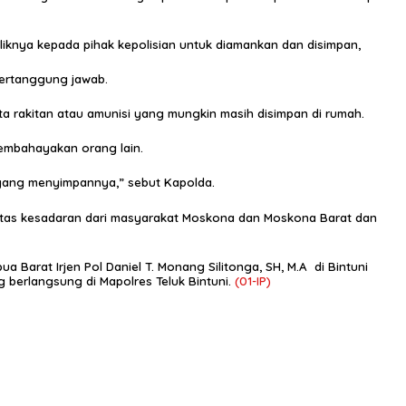
iknya kepada pihak kepolisian untuk diamankan dan disimpan,
bertanggung jawab.
 rakitan atau amunisi yang mungkin masih disimpan di rumah.
membahayakan orang lain.
yang menyimpannya,” sebut Kapolda.
atas kesadaran dari masyarakat Moskona dan Moskona Barat dan
rat Irjen Pol Daniel T. Monang Silitonga, SH, M.A di Bintuni
berlangsung di Mapolres Teluk Bintuni.
(01-IP)