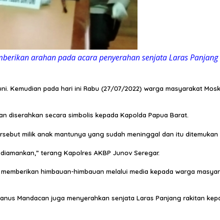
emberikan arahan pada acara penyerahan senjata Laras Panjang 
tuni. Kemudian pada hari ini Rabu (27/07/2022) warga masyarakat Mos
n diserahkan secara simbolis kepada Kapolda Papua Barat.
tersebut milik anak mantunya yang sudah meninggal dan itu ditemuka
k diamankan,” terang Kapolres AKBP Junov Seregar.
ya memberikan himbauan-himbauan melalui media kepada warga masya
anus Mandacan juga menyerahkan senjata Laras Panjang rakitan kepa