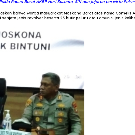
lda Papua Barat AKBP Hari Susanto, SIK dan jajaran perwirta Polres 
askan bahwa warga masyarakat Moskona Barat atas nama Cornelis Ai
njata jenis revolver beserta 25 butir peluru atau amunisi jenis kalib