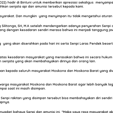
2022) hadir di Bintuni untuk memberikan apresiasi sekaligus menya
hkan senjata api dan amunisi tersebut kepada kami.
syarakat. Dan mungkin yang menyimpan itu tidak mengetahui aturan ya
ng Silitonga, SH, M.A setelah mendengarkan adanya penyerahan Senp
ng dengan kesadaran sendiri merasa bahwa ini menjadi tanggung ja
ang yang akan diserahkan pada hari ini serta Senpi Laras Pendek bese
 atas kesadaran masyarakat yang merasakan bahwa ini secara hukum
n senjata yang akan membahayakan dirinya dan orang lain.
gaan kepada seluruh masyarakat Moskona dan Moskona Barat yang diw
warga masyarakat Moskona dan Moskona Barat agar lebih banyak lagi
ai saat ini masih disimpan.
Senpi rakitan yang disimpan tersebut bisa membahayakan diri sendiri 
apnya.
yadari bahaya Senpi dan amunisi ini. “Maka saya rasa masyarakat ak