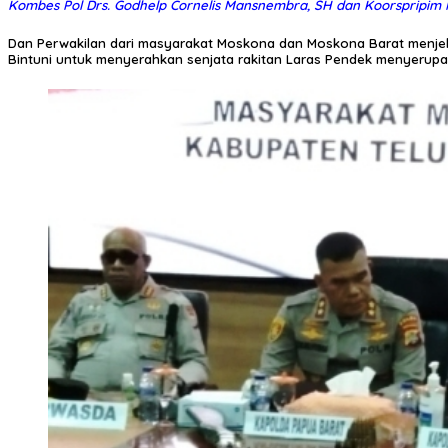
Kombes Pol Drs. Godhelp Cornelis Mansnembra, SH dan Koorspripim Po
Dan Perwakilan dari masyarakat Moskona dan Moskona Barat menjel
Bintuni untuk menyerahkan senjata rakitan Laras Pendek menyerupai se