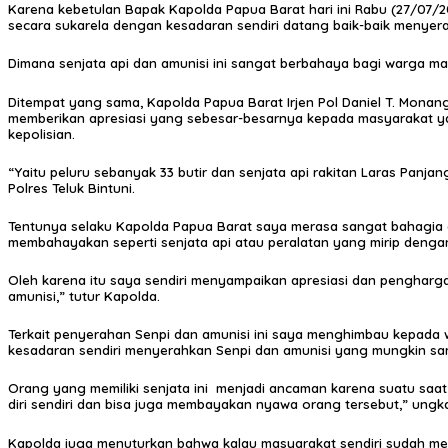
Karena kebetulan Bapak Kapolda Papua Barat hari ini Rabu (27/07/
secara sukarela dengan kesadaran sendiri datang baik-baik menyera
Dimana senjata api dan amunisi ini sangat berbahaya bagi warga ma
Ditempat yang sama, Kapolda Papua Barat Irjen Pol Daniel T. Mona
memberikan apresiasi yang sebesar-besarnya kepada masyarakat ya
kepolisian.
“Yaitu peluru sebanyak 33 butir dan senjata api rakitan Laras Panj
Polres Teluk Bintuni.
Tentunya selaku Kapolda Papua Barat saya merasa sangat bahagia
membahayakan seperti senjata api atau peralatan yang mirip denga
Oleh karena itu saya sendiri menyampaikan apresiasi dan penghar
amunisi,” tutur Kapolda.
Terkait penyerahan Senpi dan amunisi ini saya menghimbau kepada 
kesadaran sendiri menyerahkan Senpi dan amunisi yang mungkin samp
Orang yang memiliki senjata ini menjadi ancaman karena suatu saat 
diri sendiri dan bisa juga membayakan nyawa orang tersebut,” ungk
Kapolda juga menuturkan bahwa kalau masyarakat sendiri sudah men