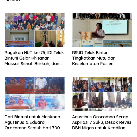
Rayakan HUT ke-75, IDI Teluk
RSUD Teluk Bintuni
Bintuni Gelar Khitanan
Tingkatkan Mutu dan
Massal: Sehat, Berkah, dan
Keselamatan Pasien
Penuh Kepedulian
Dari Bintuni untuk Moskona:
Agustinus Orocomna Serap
Agustinus & Eduard
Aspirasi 7 Suku, Desak Revisi
Orocomna Sentuh Hati 300
DBH Migas untuk Keadilan
KK Pengungsi
Adat