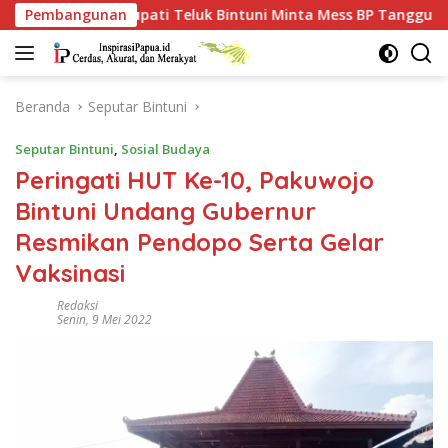
Langsung
Bintuni Minta Mess BP Tangguh Ditutup, Ekonomi Warga Jangan 
Pembangunan
ke
konten
Beranda
Seputar Bintuni
Seputar Bintuni
,
Sosial Budaya
Peringati HUT Ke-10, Pakuwojo
Bintuni Undang Gubernur
Resmikan Pendopo Serta Gelar
Vaksinasi
Redaksi
Senin, 9 Mei 2022