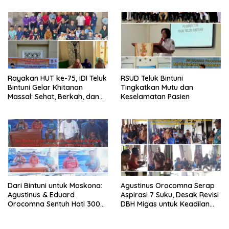
Rayakan HUT ke-75, IDI Teluk
RSUD Teluk Bintuni
Bintuni Gelar Khitanan
Tingkatkan Mutu dan
Massal: Sehat, Berkah, dan
Keselamatan Pasien
Penuh Kepedulian
Dari Bintuni untuk Moskona:
Agustinus Orocomna Serap
Agustinus & Eduard
Aspirasi 7 Suku, Desak Revisi
Orocomna Sentuh Hati 300
DBH Migas untuk Keadilan
KK Pengungsi
Adat