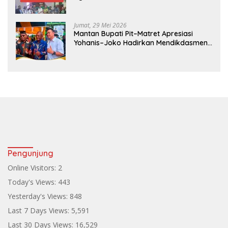
Pembangunan
Jumat, 29 Mei 2026
Mantan Bupati Pit–Matret Apresiasi
Yohanis–Joko Hadirkan Mendikdasmen
ke Teluk Bintuni
Pengunjung
Online Visitors:
2
Today's Views:
443
Yesterday's Views:
848
Last 7 Days Views:
5,591
Last 30 Days Views:
16,529