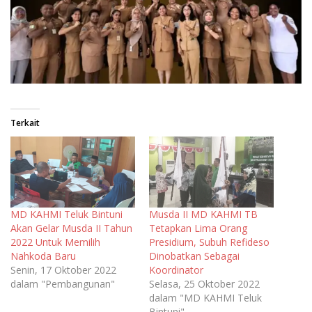
Terkait
MD KAHMI Teluk Bintuni
Musda II MD KAHMI TB
Akan Gelar Musda II Tahun
Tetapkan Lima Orang
2022 Untuk Memilih
Presidium, Subuh Refideso
Nahkoda Baru
Dinobatkan Sebagai
Senin, 17 Oktober 2022
Koordinator
dalam "Pembangunan"
Selasa, 25 Oktober 2022
dalam "MD KAHMI Teluk
Bintuni"