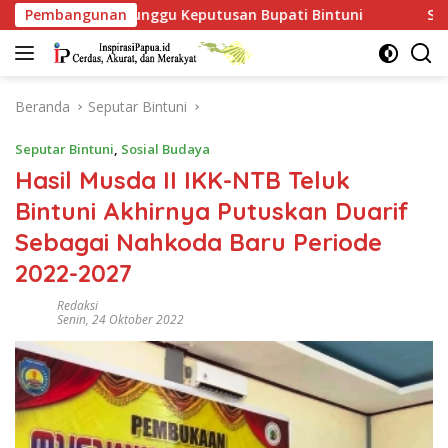
Langsung
gu Keputusan Bupati Bintuni
Pembangunan
SPPG Indayana Bintuni J
ke
konten
Beranda
Seputar Bintuni
Seputar Bintuni
,
Sosial Budaya
Hasil Musda II IKK-NTB Teluk
Bintuni Akhirnya Putuskan Duarif
Sebagai Nahkoda Baru Periode
2022-2027
Redaksi
Senin, 24 Oktober 2022