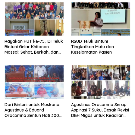
Rayakan HUT ke-75, IDI Teluk
RSUD Teluk Bintuni
Bintuni Gelar Khitanan
Tingkatkan Mutu dan
Massal: Sehat, Berkah, dan
Keselamatan Pasien
Penuh Kepedulian
Dari Bintuni untuk Moskona:
Agustinus Orocomna Serap
Agustinus & Eduard
Aspirasi 7 Suku, Desak Revisi
Orocomna Sentuh Hati 300
DBH Migas untuk Keadilan
KK Pengungsi
Adat