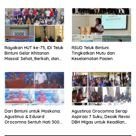
Rayakan HUT ke-75, IDI Teluk
RSUD Teluk Bintuni
Bintuni Gelar Khitanan
Tingkatkan Mutu dan
Massal: Sehat, Berkah, dan
Keselamatan Pasien
Penuh Kepedulian
Dari Bintuni untuk Moskona:
Agustinus Orocomna Serap
Agustinus & Eduard
Aspirasi 7 Suku, Desak Revisi
Orocomna Sentuh Hati 300
DBH Migas untuk Keadilan
KK Pengungsi
Adat