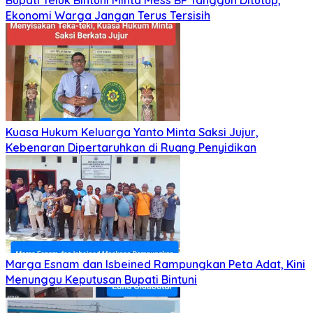
Ekonomi Warga Jangan Terus Tersisih
Kuasa Hukum Keluarga Yanto Minta Saksi Jujur,
Kebenaran Dipertaruhkan di Ruang Penyidikan
Marga Esnam dan Isbeined Rampungkan Peta Adat, Kini
Menunggu Keputusan Bupati Bintuni