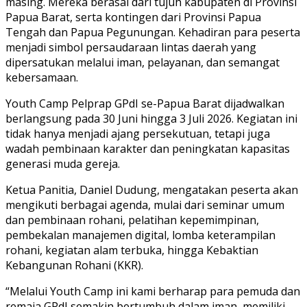
masing. Mereka berasal dari tujuh kabupaten di Provinsi
Papua Barat, serta kontingen dari Provinsi Papua
Tengah dan Papua Pegunungan. Kehadiran para peserta
menjadi simbol persaudaraan lintas daerah yang
dipersatukan melalui iman, pelayanan, dan semangat
kebersamaan.
Youth Camp Pelprap GPdI se-Papua Barat dijadwalkan
berlangsung pada 30 Juni hingga 3 Juli 2026. Kegiatan ini
tidak hanya menjadi ajang persekutuan, tetapi juga
wadah pembinaan karakter dan peningkatan kapasitas
generasi muda gereja.
Ketua Panitia, Daniel Dudung, mengatakan peserta akan
mengikuti berbagai agenda, mulai dari seminar umum
dan pembinaan rohani, pelatihan kepemimpinan,
pembekalan manajemen digital, lomba keterampilan
rohani, kegiatan alam terbuka, hingga Kebaktian
Kebangunan Rohani (KKR).
“Melalui Youth Camp ini kami berharap para pemuda dan
remaja GPdI semakin bertumbuh dalam iman, memiliki