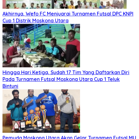
Akhirnya, Wefo FC Menjuarai Turnamen Futsal DPC KNPI
Cup 1 Distrik Moskona Utara
Hingga Hari Ketiga, Sudah 17 Tim Yang Daftarkan Diri
Pada Turnamen Futsal Moskona Utara Cup 1 Teluk
Bintuni
Pemuda Moskona Utara Akan Gelar Turnamen Futsal MU