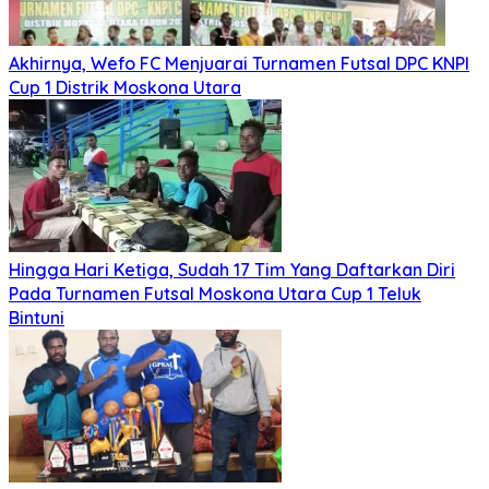
Akhirnya, Wefo FC Menjuarai Turnamen Futsal DPC KNPI
Cup 1 Distrik Moskona Utara
Hingga Hari Ketiga, Sudah 17 Tim Yang Daftarkan Diri
Pada Turnamen Futsal Moskona Utara Cup 1 Teluk
Bintuni