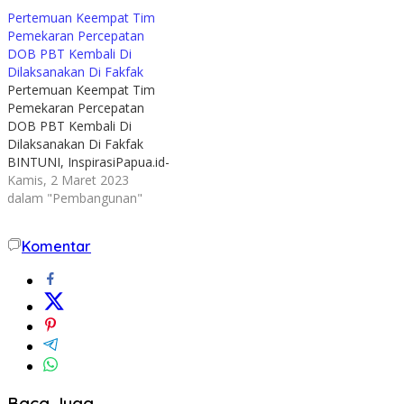
Pertemuan Keempat Tim
Pemekaran Percepatan
DOB PBT Kembali Di
Dilaksanakan Di Fakfak
Pertemuan Keempat Tim
Pemekaran Percepatan
DOB PBT Kembali Di
Dilaksanakan Di Fakfak
BINTUNI, InspirasiPapua.id-
Pertemuan keempat Tim
Kamis, 2 Maret 2023
Pemekaran Percepatan
dalam "Pembangunan"
Daerah Otonomi Baru
Provinsi Papua Barat
Komentar
Tengah (DOB PBT) kembali
dilaksanakan di kabupaten
Fakfak, Rabu (01/03/2023).
Pertemuan keempat
tersebut dihadiri empat
kepala daerah yaitu
Kabupaten Teluk Bintuni,
Teluk Wondama, Kaimana
serta⁹…
Baca Juga