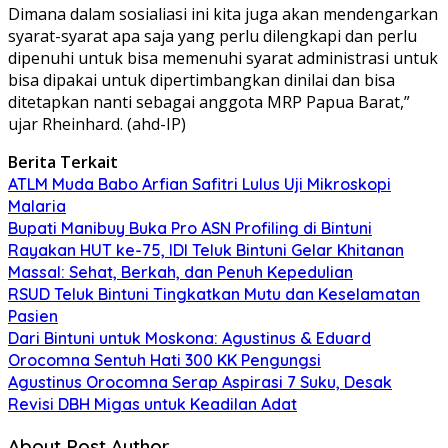
Dimana dalam sosialiasi ini kita juga akan mendengarkan
syarat-syarat apa saja yang perlu dilengkapi dan perlu
dipenuhi untuk bisa memenuhi syarat administrasi untuk
bisa dipakai untuk dipertimbangkan dinilai dan bisa
ditetapkan nanti sebagai anggota MRP Papua Barat,”
ujar Rheinhard. (ahd-IP)
Berita Terkait
ATLM Muda Babo Arfian Safitri Lulus Uji Mikroskopi
Malaria
Bupati Manibuy Buka Pro ASN Profiling di Bintuni
Rayakan HUT ke-75, IDI Teluk Bintuni Gelar Khitanan
Massal: Sehat, Berkah, dan Penuh Kepedulian
RSUD Teluk Bintuni Tingkatkan Mutu dan Keselamatan
Pasien
Dari Bintuni untuk Moskona: Agustinus & Eduard
Orocomna Sentuh Hati 300 KK Pengungsi
Agustinus Orocomna Serap Aspirasi 7 Suku, Desak
Revisi DBH Migas untuk Keadilan Adat
About Post Author