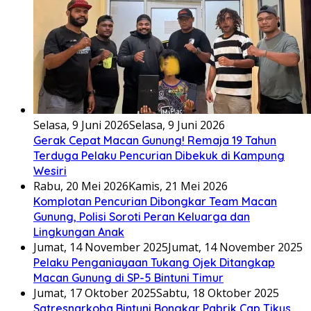
Selasa, 9 Juni 2026
Selasa, 9 Juni 2026
Gerak Cepat Macan Gunung! Remaja 19 Tahun
Terduga Pelaku Pencurian Dibekuk di Kampung
Wesiri
Rabu, 20 Mei 2026
Kamis, 21 Mei 2026
Komplotan Pencurian Dibongkar Team Macan
Gunung, Polisi Soroti Peran Keluarga dan
Lingkungan Anak
Jumat, 14 November 2025
Jumat, 14 November 2025
Pelaku Penganiayaan Tukang Ojek Ditangkap
Macan Gunung di SP-5 Bintuni Timur
Jumat, 17 Oktober 2025
Sabtu, 18 Oktober 2025
Satresnarkoba Bintuni Bongkar Pabrik Cap Tikus