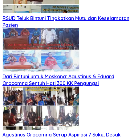
RSUD Teluk Bintuni Tingkatkan Mutu dan Keselamatan
Pasien
Dari Bintuni untuk Moskona: Agustinus & Eduard
Orocomna Sentuh Hati 300 KK Pengungsi
Agustinus Orocomna Serap Aspirasi 7 Suku, Desak