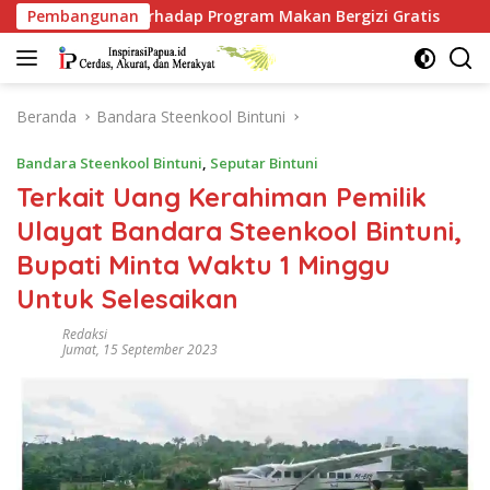
Langsung
dap Program Makan Bergizi Gratis
Pembangunan
Dari Babo, Kapolre
ke
konten
Beranda
Bandara Steenkool Bintuni
Bandara Steenkool Bintuni
,
Seputar Bintuni
Terkait Uang Kerahiman Pemilik
Ulayat Bandara Steenkool Bintuni,
Bupati Minta Waktu 1 Minggu
Untuk Selesaikan
Redaksi
Jumat, 15 September 2023