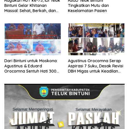
Rayakan HUT ke-75, IDI Teluk
RSUD Teluk Bintuni
Bintuni Gelar Khitanan
Tingkatkan Mutu dan
Massal: Sehat, Berkah, dan
Keselamatan Pasien
Penuh Kepedulian
Dari Bintuni untuk Moskona:
Agustinus Orocomna Serap
Agustinus & Eduard
Aspirasi 7 Suku, Desak Revisi
Orocomna Sentuh Hati 300
DBH Migas untuk Keadilan
KK Pengungsi
Adat