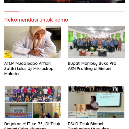
Rekomendasi untuk kamu
ATLM Muda Babo Arfian
Bupati Manibuy Buka Pro
Safitri Lulus Uji Mikroskopi
ASN Profiling di Bintuni
Malaria
Rayakan HUT ke-75, IDI Teluk
RSUD Teluk Bintuni
Bintuni Gelar Khitanan
Tingkatkan Mutu dan