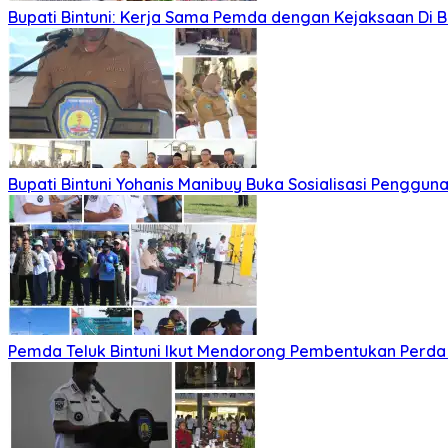
Bupati Bintuni: Kerja Sama Pemda dengan Kejaksaan Di
Bupati Bintuni Yohanis Manibuy Buka Sosialisasi Penggun
Pemda Teluk Bintuni Ikut Mendorong Pembentukan Perd