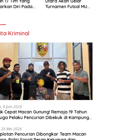
h 17 Tim Yang
Utara Akan Gelar
arkan Diri Pada
Turnamen Futsal MU
amen Futsal
Cup 1 Dengan Total
ona Utara Cup 1
Hadiah Rp.50 Juta
k Bintuni
ita Kriminal
a, 9 Juni 2026
k Cepat Macan Gunung! Remaja 19 Tahun
uga Pelaku Pencurian Dibekuk di Kampung
ri
 20 Mei 2026
plotan Pencurian Dibongkar Team Macan
ng, Polisi Soroti Peran Keluarga dan