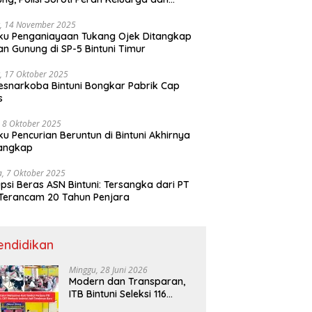
kungan Anak
, 14 November 2025
ku Penganiayaan Tukang Ojek Ditangkap
n Gunung di SP-5 Bintuni Timur
, 17 Oktober 2025
esnarkoba Bintuni Bongkar Pabrik Cap
s
 8 Oktober 2025
ku Pencurian Beruntun di Bintuni Akhirnya
tangkap
a, 7 Oktober 2025
psi Beras ASN Bintuni: Tersangka dari PT
Terancam 20 Tahun Penjara
endidikan
Minggu, 28 Juni 2026
Modern dan Transparan,
ITB Bintuni Seleksi 116
Calon Mahasiswa dengan