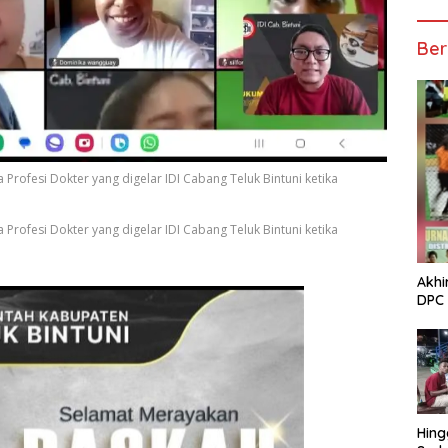
Ber
ofesi Dokter yang digelar IDI Cabang Teluk Bintuni ketika
ofesi Dokter yang digelar IDI Cabang Teluk Bintuni ketika
Akhi
DPC 
Hing