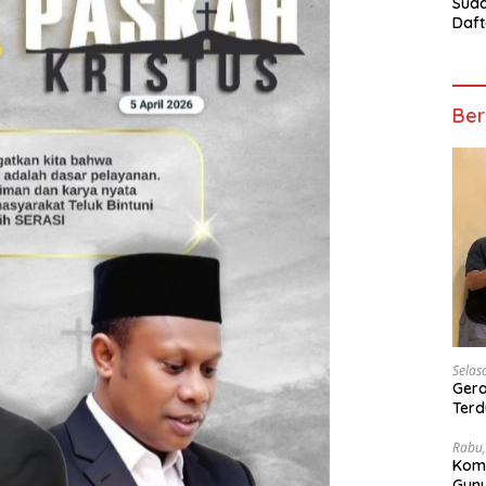
Suda
Daft
Turn
Mosk
Telu
Ber
Selas
Gera
Terd
Wesi
Rabu,
Kom
Gunu