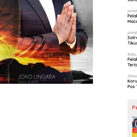
Ling
Jumat
Pela
Maca
Jumat
Satr
Tiku
Rabu,
Pela
Ter
Selas
Koru
Pos 
P