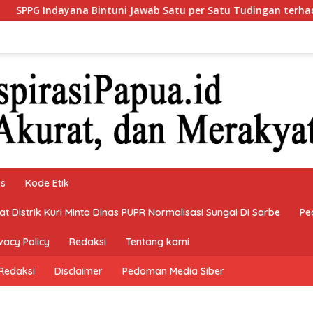
intuni Jawab Satu per Satu Tudingan terhadap Program Makan 
ks
Kode Etik
 Distrik Kuri Minta Dinas PUPR Normalisasi Sungai Di Sarbe
Pe
vacy Policy
Redaksi
Tentang kami
Redaksi
Disclaimer
Pedoman Media Siber