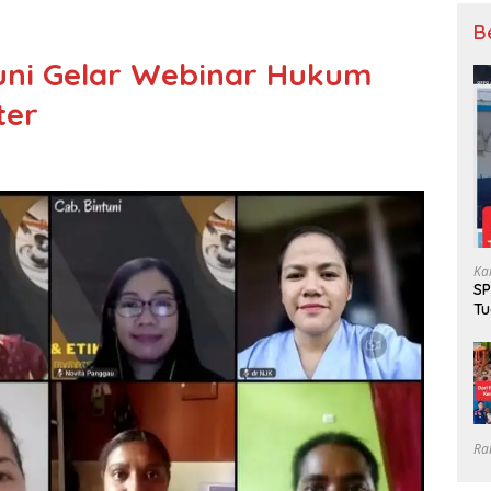
B
tuni Gelar Webinar Hukum
ter
Ka
SP
Tu
Gr
Ra