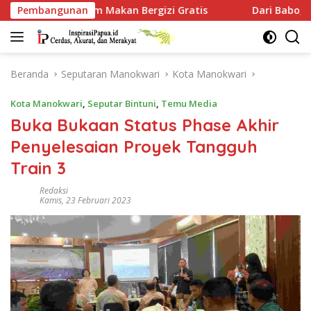
Langsung
akan Bergizi Gratis
Pembangunan
Dari Babo, Kapolres Teluk Bintu
ke
konten
Beranda
Seputaran Manokwari
Kota Manokwari
Kota Manokwari
,
Seputar Bintuni
,
Temu Media
Buka Bukaan Status Phase Akhir
Penyelesaian Proyek Tangguh
Train 3
Redaksi
Kamis, 23 Februari 2023