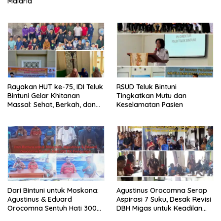
Malaria
Rayakan HUT ke-75, IDI Teluk
RSUD Teluk Bintuni
Bintuni Gelar Khitanan
Tingkatkan Mutu dan
Massal: Sehat, Berkah, dan
Keselamatan Pasien
Penuh Kepedulian
Dari Bintuni untuk Moskona:
Agustinus Orocomna Serap
Agustinus & Eduard
Aspirasi 7 Suku, Desak Revisi
Orocomna Sentuh Hati 300
DBH Migas untuk Keadilan
KK Pengungsi
Adat