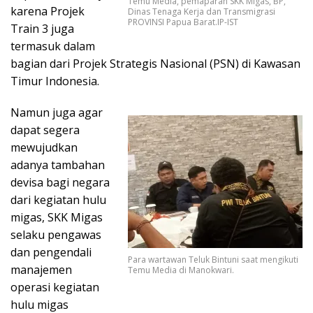
Temu Media, pemaparan SKK Migas, BP,
karena Projek
Dinas Tenaga Kerja dan Transmigrasi
PROVINSI Papua Barat.IP-IST
Train 3 juga
termasuk dalam
bagian dari Projek Strategis Nasional (PSN) di Kawasan
Timur Indonesia.
Namun juga agar
dapat segera
mewujudkan
adanya tambahan
devisa bagi negara
dari kegiatan hulu
migas, SKK Migas
selaku pengawas
dan pengendali
Para wartawan Teluk Bintuni saat mengikuti
manajemen
Temu Media di Manokwari.
operasi kegiatan
hulu migas