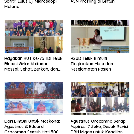
Safitri Lulus Uji Mikroskopi
ASN Profiling di Bintuni
Malaria
Rayakan HUT ke-75, IDI Teluk
RSUD Teluk Bintuni
Bintuni Gelar Khitanan
Tingkatkan Mutu dan
Massal: Sehat, Berkah, dan
Keselamatan Pasien
Penuh Kepedulian
Dari Bintuni untuk Moskona:
Agustinus Orocomna Serap
Agustinus & Eduard
Aspirasi 7 Suku, Desak Revisi
Orocomna Sentuh Hati 300
DBH Migas untuk Keadilan