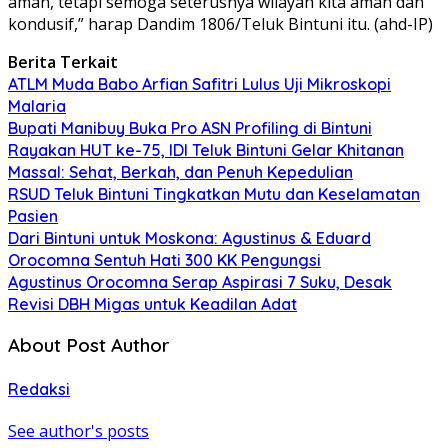
aman, tetapi semoga seterusnya wilayah kita aman dan
kondusif,” harap Dandim 1806/Teluk Bintuni itu. (ahd-IP)
Berita Terkait
ATLM Muda Babo Arfian Safitri Lulus Uji Mikroskopi
Malaria
Bupati Manibuy Buka Pro ASN Profiling di Bintuni
Rayakan HUT ke-75, IDI Teluk Bintuni Gelar Khitanan
Massal: Sehat, Berkah, dan Penuh Kepedulian
RSUD Teluk Bintuni Tingkatkan Mutu dan Keselamatan
Pasien
Dari Bintuni untuk Moskona: Agustinus & Eduard
Orocomna Sentuh Hati 300 KK Pengungsi
Agustinus Orocomna Serap Aspirasi 7 Suku, Desak
Revisi DBH Migas untuk Keadilan Adat
About Post Author
Redaksi
See author's posts