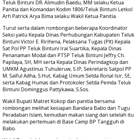
Teluk Bintuni DR. Alimudin Baedu, MM selaku Ketua
Panitia dan Komandan Kodim 1806/Teluk Bintuni Letkol
Arh Patrick Arya Bima selaku Wakil Ketua Panitia.
Turut serta dalam rombongan beberapa Koordinator
Seksi yaitu Kepala Dinas Perhubungan Kabupaten Teluk
Bintuni Victor E. Ririhena, Pelaksana Tugas (Plt) Kepala
Sat Pol PP Teluk Bintuni Irai Suartika, Kepala Dinas
Penanaman Modal dan PTSP Teluk Bintuni Jeffry Ch.
Papilaya, SH, MH serta Kepala Dinas Perindagkop dan
UMKM Agustinus Tuhuleruw, S.IP, Sekretaris Satpol PP
M. Saiful Adha, S.Hut, Kabag Umum Setda Ronal Isir, SE,
serta Kabag Humas dan Protokoler Setda Pemda Teluk
Bintuni Dominggus Pattykawa, S.Sos.
Wakil Bupati Matret Kokop dan panitia bersama
rombongan melihat kesiapan Bandara Babo dan Tugu
Peradaban Islam, kemudian makan siang dan setelah itu
melakukan pertemuan di Base Camp BP Tangguh di
Babo.