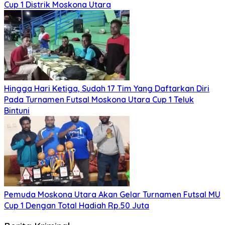
Cup 1 Distrik Moskona Utara
Hingga Hari Ketiga, Sudah 17 Tim Yang Daftarkan Diri
Pada Turnamen Futsal Moskona Utara Cup 1 Teluk
Bintuni
Pemuda Moskona Utara Akan Gelar Turnamen Futsal MU
Cup 1 Dengan Total Hadiah Rp.50 Juta