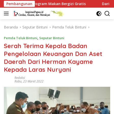
Langsung
akan Bergizi Gratis
Pembangunan
Dari Babo, Kapolres Teluk Bintun
ke
konten
Beranda
Seputar Bintuni
Pemda Teluk Bintuni
Pemda Teluk Bintuni
,
Seputar Bintuni
Serah Terima Kepala Badan
Pengelolaan Keuangan Dan Aset
Daerah Dari Herman Kayame
Kepada Laras Nuryani
Redaksi
Rabu, 23 Maret 2022