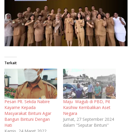
Terkait
Pesan Plt. Sekda Nabire
Maju Wagub di PBD, Pit
Kayame Kepada
Kasihiw Kembalikan Aset
Masyarakat Bintuni Agar
Negara
Bangun Bintuni Dengan
Jumat, 27 September 2024
Hati
dalam "Seputar Bintuni"
Kamis, 24 Maret 2022