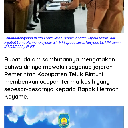
Penandatanganan Berita Acara Serah Terima Jabatan Kepala BPKAD dari
Pejabat Lama Herman Kayame, ST, MT kepada Laras Nusyani, SE, MM, Senin
(21/03/2022). IP-IST
Bupati dalam sambutannya mengatakan
bahwa dirinya mewakili segenap jajaran
Pemerintah Kabupaten Teluk Bintuni
memberikan ucapan terima kasih yang
sebesar-besarnya kepada Bapak Herman
Kayame.