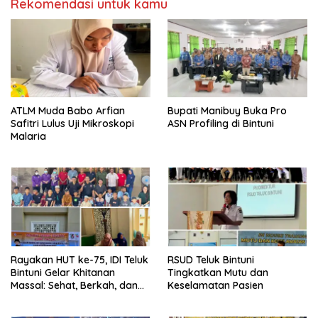
Rekomendasi untuk kamu
ATLM Muda Babo Arfian
Bupati Manibuy Buka Pro
Safitri Lulus Uji Mikroskopi
ASN Profiling di Bintuni
Malaria
Rayakan HUT ke-75, IDI Teluk
RSUD Teluk Bintuni
Bintuni Gelar Khitanan
Tingkatkan Mutu dan
Massal: Sehat, Berkah, dan
Keselamatan Pasien
Penuh Kepedulian