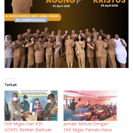
Terkait
SKK Migas Dan K3S
Jurnalis Bintuni Dengan
GOKPL Berikan Bantuan
SKK Migas Pamalu Harus