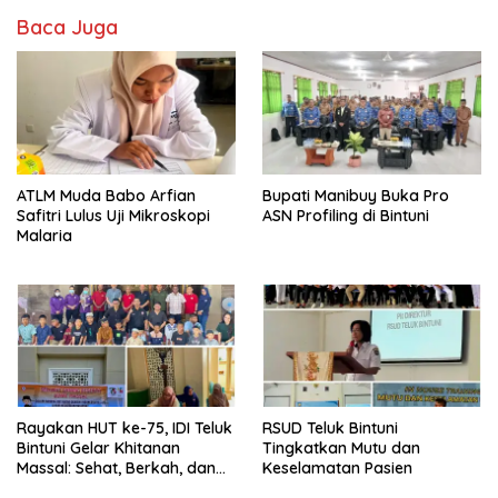
Baca Juga
ATLM Muda Babo Arfian
Bupati Manibuy Buka Pro
Safitri Lulus Uji Mikroskopi
ASN Profiling di Bintuni
Malaria
Rayakan HUT ke-75, IDI Teluk
RSUD Teluk Bintuni
Bintuni Gelar Khitanan
Tingkatkan Mutu dan
Massal: Sehat, Berkah, dan
Keselamatan Pasien
Penuh Kepedulian