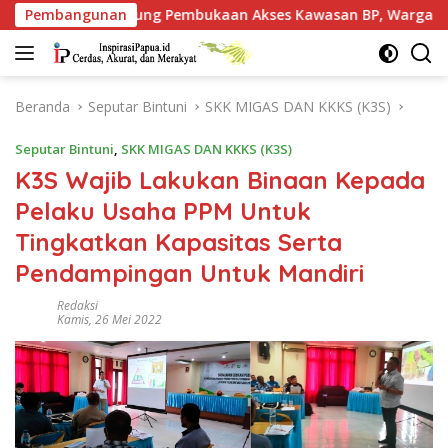
Langsung
bukaan Akses Kawasan BP, Warga Jangan Hanya Jadi Penonton
Pembangunan
ke
konten
Beranda
Seputar Bintuni
SKK MIGAS DAN KKKS (K3S)
Seputar Bintuni
,
SKK MIGAS DAN KKKS (K3S)
K3S Wajib Lakukan Binaan Kepada
Pelaku Usaha PPM Untuk
Tingkatkan Kapasitas Serta
Pendampingan Untuk Mandiri
Redaksi
Kamis, 26 Mei 2022