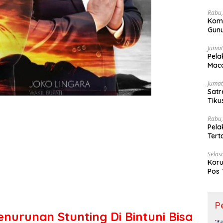
Wesi
Rabu,
Kom
Gunu
Ling
Jumat
Pela
Maca
Jumat
Satr
Tiku
Rabu,
Pela
Ter
Selas
Koru
Pos 
P
nurunan Stunting Di Bintuni Bisa