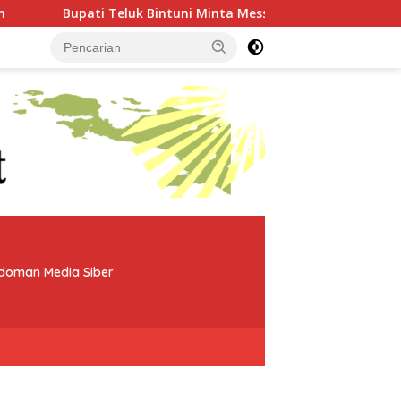
intuni Minta Mess BP Tangguh Ditutup, Ekonomi Warga Jangan T
doman Media Siber