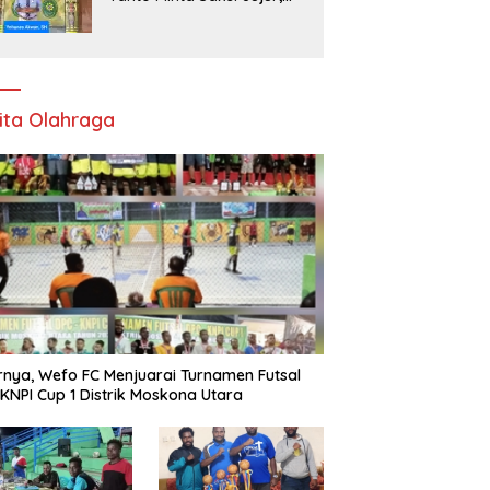
Kebenaran Dipertaruhkan
di Ruang Penyidikan
ita Olahraga
rnya, Wefo FC Menjuarai Turnamen Futsal
KNPI Cup 1 Distrik Moskona Utara