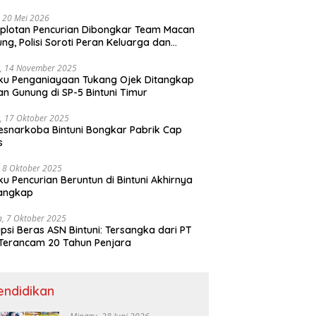
ri
 20 Mei 2026
plotan Pencurian Dibongkar Team Macan
ng, Polisi Soroti Peran Keluarga dan
kungan Anak
, 14 November 2025
ku Penganiayaan Tukang Ojek Ditangkap
n Gunung di SP-5 Bintuni Timur
, 17 Oktober 2025
esnarkoba Bintuni Bongkar Pabrik Cap
s
 8 Oktober 2025
ku Pencurian Beruntun di Bintuni Akhirnya
tangkap
a, 7 Oktober 2025
psi Beras ASN Bintuni: Tersangka dari PT
Terancam 20 Tahun Penjara
endidikan