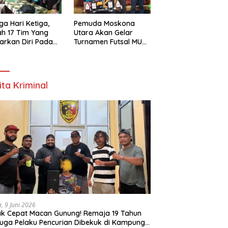
ga Hari Ketiga,
Pemuda Moskona
h 17 Tim Yang
Utara Akan Gelar
arkan Diri Pada
Turnamen Futsal MU
amen Futsal
Cup 1 Dengan Total
ona Utara Cup 1
Hadiah Rp.50 Juta
k Bintuni
ita Kriminal
a, 9 Juni 2026
k Cepat Macan Gunung! Remaja 19 Tahun
uga Pelaku Pencurian Dibekuk di Kampung