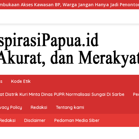
P, Warga Jangan Hanya Jadi Penonton
Bupati Teluk B
ks
Kode Etik
 Distrik Kuri Minta Dinas PUPR Normalisasi Sungai Di Sarbe
Pe
vacy Policy
Redaksi
Tentang kami
Redaksi
Disclaimer
Pedoman Media Siber