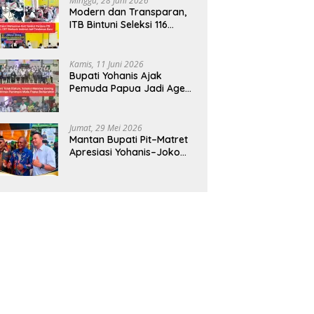
Minggu, 28 Juni 2026
Modern dan Transparan,
ITB Bintuni Seleksi 116
Calon Mahasiswa dengan
CBT Android
Kamis, 11 Juni 2026
Bupati Yohanis Ajak
Pemuda Papua Jadi Agen
Perubahan dan Mitra
Pembangunan
Jumat, 29 Mei 2026
Mantan Bupati Pit–Matret
Apresiasi Yohanis–Joko
Hadirkan Mendikdasmen
ke Teluk Bintuni