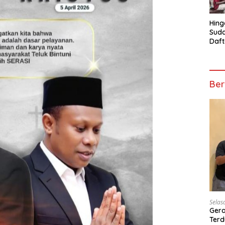
Hing
Suda
Daft
Turn
Mosk
Telu
Ber
Selas
Gera
Terd