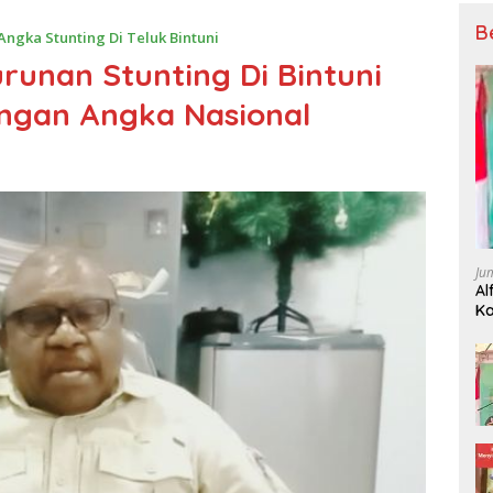
B
ngka Stunting Di Teluk Bintuni
runan Stunting Di Bintuni
ngan Angka Nasional
Ju
Al
Ka
P