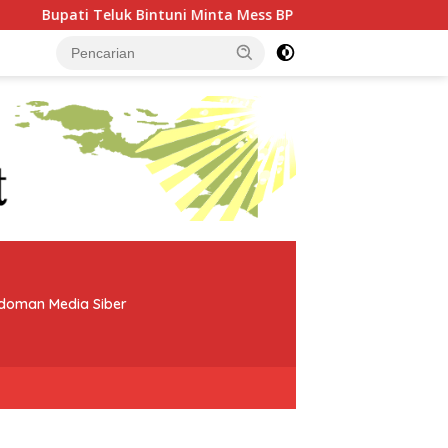
ta Mess BP Tangguh Ditutup, Ekonomi Warga Jangan Terus Ters
doman Media Siber