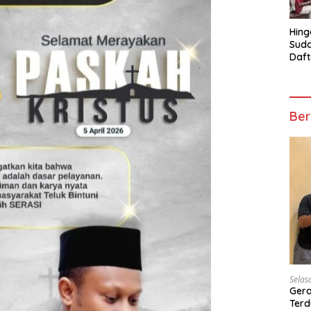
Hing
Suda
Daft
Turn
Mosk
Telu
Ber
Selas
Gera
Terd