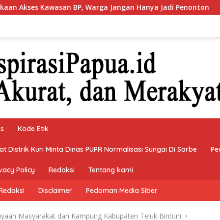
Jangan Hanya Jadi Penonton
Bupati Teluk Bintuni Min
ks
Kode Etik
 Distrik Kuri Minta Dinas PUPR Normalisasi Sungai Di Sarbe
Pe
vacy Policy
Redaksi
Tentang kami
Redaksi
Disclaimer
Pedoman Media Siber
yaan Masyarakat dan Kampung Kabupaten Teluk Bintuni