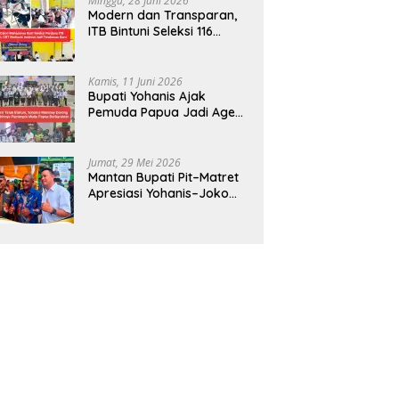
Minggu, 28 Juni 2026
Modern dan Transparan,
ITB Bintuni Seleksi 116
Calon Mahasiswa dengan
CBT Android
Kamis, 11 Juni 2026
Bupati Yohanis Ajak
Pemuda Papua Jadi Agen
Perubahan dan Mitra
Pembangunan
Jumat, 29 Mei 2026
Mantan Bupati Pit–Matret
Apresiasi Yohanis–Joko
Hadirkan Mendikdasmen
ke Teluk Bintuni