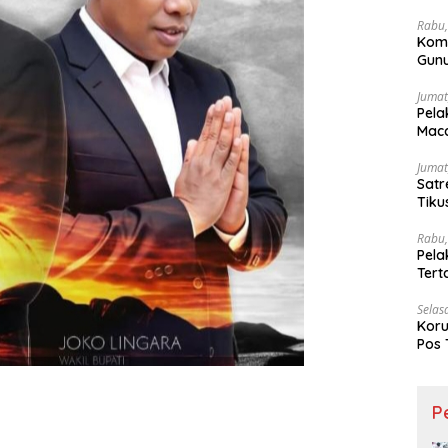
Wesi
Rabu,
Kom
Gunu
Ling
Jumat
Pela
Maca
Jumat
Satr
Tiku
Rabu,
Pela
Ter
Selas
Koru
Pos 
P