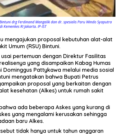
 Bintuni drg Ferdinand Mangalik dan dr. spesialis Paru Windo Syaputra
i Kemenkes RI Jakarta. IP-IST
tu mengajukan proposal kebutuhan alat-alat
kit Umum (RSU) Bintuni.
w usai pertemuan dengan Direktur Fasilitas
srealisenya yang disampaikan Kabag Humas
ni Dominggus Pattykawa melalui media sosial
tuni mengatakan bahwa Bupati Petrus
yampaikan proposal yang berkaitan dengan
lat kesehatan (Alkes) untuk rumah sakit
 bahwa ada beberapa Askes yang kurang di
Askes yang mengalami kerusakan sehingga
adaan baru Alkes.
rsebut tidak hanya untuk tahun anggaran