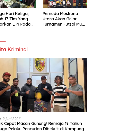
ga Hari Ketiga,
Pemuda Moskona
h 17 Tim Yang
Utara Akan Gelar
arkan Diri Pada
Turnamen Futsal MU
amen Futsal
Cup 1 Dengan Total
ona Utara Cup 1
Hadiah Rp.50 Juta
k Bintuni
ita Kriminal
a, 9 Juni 2026
k Cepat Macan Gunung! Remaja 19 Tahun
uga Pelaku Pencurian Dibekuk di Kampung