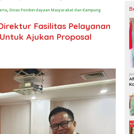
B
arta
,
Dinas Pemberdayaan Masyarakat dan Kampung
Direktur Fasilitas Pelayanan
Untuk Ajukan Proposal
Ju
Al
Ka
P