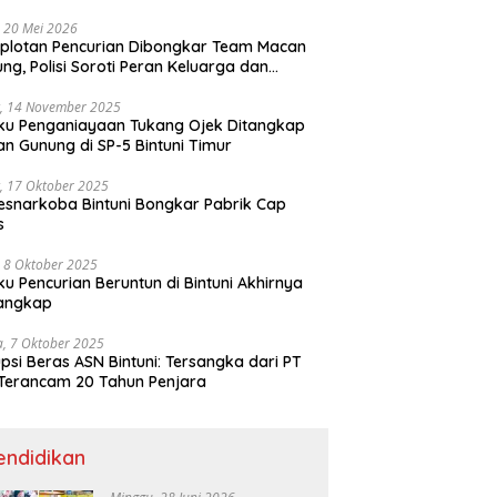
ri
 20 Mei 2026
plotan Pencurian Dibongkar Team Macan
ng, Polisi Soroti Peran Keluarga dan
kungan Anak
, 14 November 2025
ku Penganiayaan Tukang Ojek Ditangkap
n Gunung di SP-5 Bintuni Timur
, 17 Oktober 2025
esnarkoba Bintuni Bongkar Pabrik Cap
s
 8 Oktober 2025
ku Pencurian Beruntun di Bintuni Akhirnya
tangkap
a, 7 Oktober 2025
psi Beras ASN Bintuni: Tersangka dari PT
Terancam 20 Tahun Penjara
endidikan