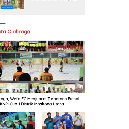
Kebenaran Dipertaruhkan
di Ruang Penyidikan
ita Olahraga
rnya, Wefo FC Menjuarai Turnamen Futsal
KNPI Cup 1 Distrik Moskona Utara