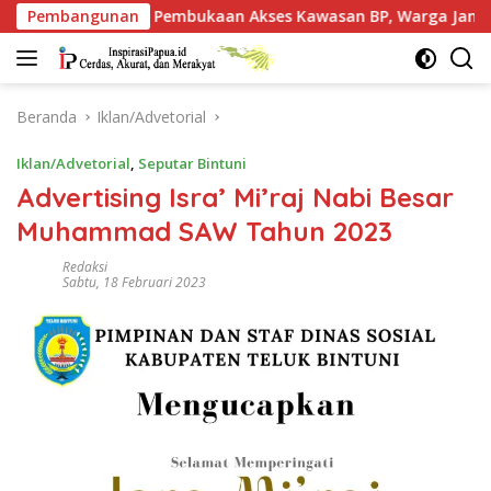
Langsung
bukaan Akses Kawasan BP, Warga Jangan Hanya Jadi Penonto
Pembangunan
ke
konten
Beranda
Iklan/Advetorial
Iklan/Advetorial
,
Seputar Bintuni
Advertising Isra’ Mi’raj Nabi Besar
Muhammad SAW Tahun 2023
Redaksi
Sabtu, 18 Februari 2023