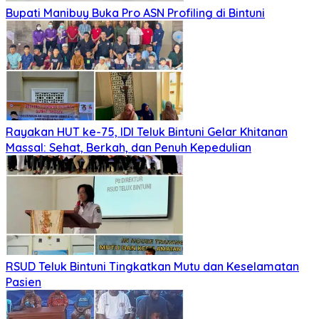
Bupati Manibuy Buka Pro ASN Profiling di Bintuni
Rayakan HUT ke-75, IDI Teluk Bintuni Gelar Khitanan
Massal: Sehat, Berkah, dan Penuh Kepedulian
RSUD Teluk Bintuni Tingkatkan Mutu dan Keselamatan
Pasien