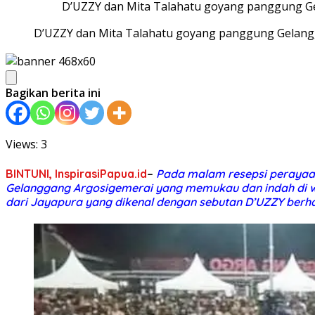
D’UZZY dan Mita Talahatu goyang panggung Ge
D’UZZY dan Mita Talahatu goyang panggung Gelangg
Bagikan berita ini
Views: 3
BINTUNI, InspirasiPapua.id
–
Pada malam resepsi perayaan
Gelanggang Argosigemerai yang memukau dan indah di wak
dari Jayapura yang dikenal dengan sebutan D’UZZY ber