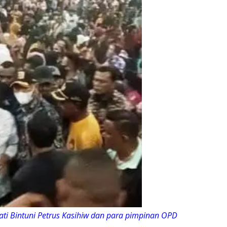
ti Bintuni Petrus Kasihiw dan para pimpinan OPD