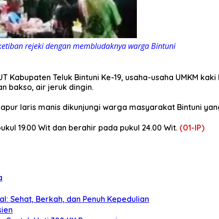
ketiban rejeki dengan membludaknya warga Bintuni
T Kabupaten Teluk Bintuni Ke-19, usaha-usaha UMKM kak
n bakso, air jeruk dingin.
kapur laris manis dikunjungi warga masyarakat Bintuni ya
ukul 19.00 Wit dan berahir pada pukul 24.00 Wit.
(01-IP)
a
al: Sehat, Berkah, dan Penuh Kepedulian
sien