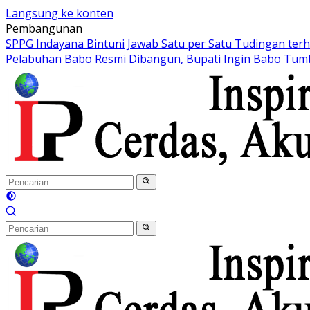
Langsung ke konten
Pembangunan
SPPG Indayana Bintuni Jawab Satu per Satu Tudingan ter
Pelabuhan Babo Resmi Dibangun, Bupati Ingin Babo Tum