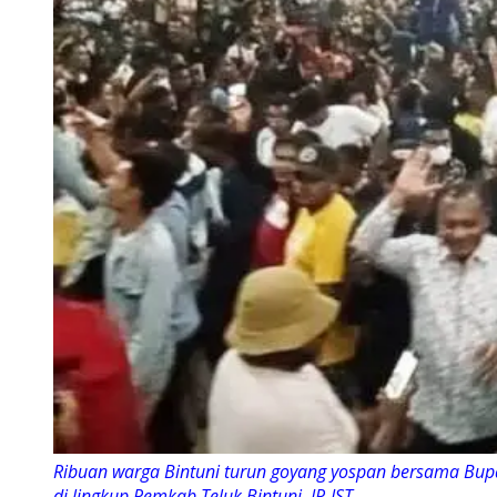
Ribuan warga Bintuni turun goyang yospan bersama Bupa
di lingkup Pemkab Teluk Bintuni. IP-IST