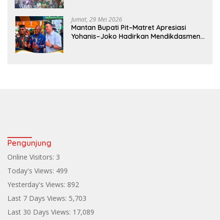
Pembangunan
Jumat, 29 Mei 2026
Mantan Bupati Pit–Matret Apresiasi
Yohanis–Joko Hadirkan Mendikdasmen
ke Teluk Bintuni
Pengunjung
Online Visitors:
3
Today's Views:
499
Yesterday's Views:
892
Last 7 Days Views:
5,703
Last 30 Days Views:
17,089