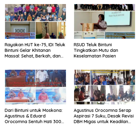
Rayakan HUT ke-75, IDI Teluk
RSUD Teluk Bintuni
Bintuni Gelar Khitanan
Tingkatkan Mutu dan
Massal: Sehat, Berkah, dan
Keselamatan Pasien
Penuh Kepedulian
Dari Bintuni untuk Moskona:
Agustinus Orocomna Serap
Agustinus & Eduard
Aspirasi 7 Suku, Desak Revisi
Orocomna Sentuh Hati 300
DBH Migas untuk Keadilan
KK Pengungsi
Adat