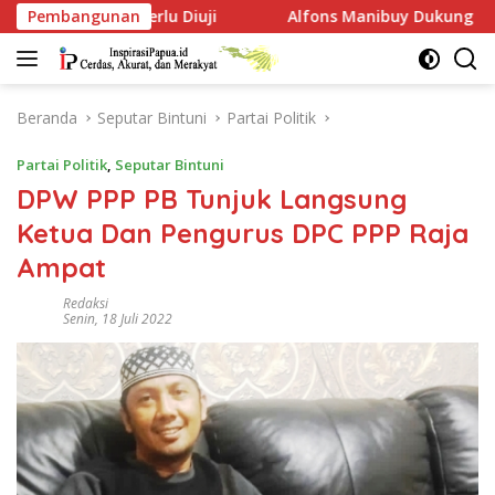
Langsung
rlu Diuji
Pembangunan
Alfons Manibuy Dukung Pembukaan Akses Ka
ke
konten
Beranda
Seputar Bintuni
Partai Politik
Partai Politik
,
Seputar Bintuni
DPW PPP PB Tunjuk Langsung
Ketua Dan Pengurus DPC PPP Raja
Ampat
Redaksi
Senin, 18 Juli 2022