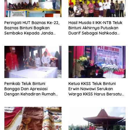
Peringati HUT Baznas Ke-22,
Hasil Musda II IKK-NTB Teluk
Baznas Bintuni Bagikan
Bintuni Akhirnya Putuskan
Sembako Kepada Janda
Duarif Sebagai Nahkoda
Dan Jompo
Baru Periode 2022-2027
Pemkab Teluk Bintuni
Ketua KKSS Teluk Bintuni
Bangga Dan Apresiasi
Erwin Nawawi Serukan
Dengan Kehadiran Rumah
Warga KKSS Harus Bersatu
Adat Tongkonan Di Bintuni
Dalam Suka Dan Duka