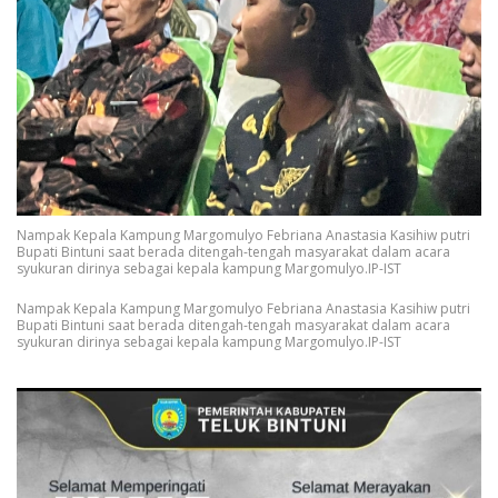
Nampak Kepala Kampung Margomulyo Febriana Anastasia Kasihiw putri
Bupati Bintuni saat berada ditengah-tengah masyarakat dalam acara
syukuran dirinya sebagai kepala kampung Margomulyo.IP-IST
Nampak Kepala Kampung Margomulyo Febriana Anastasia Kasihiw putri
Bupati Bintuni saat berada ditengah-tengah masyarakat dalam acara
syukuran dirinya sebagai kepala kampung Margomulyo.IP-IST