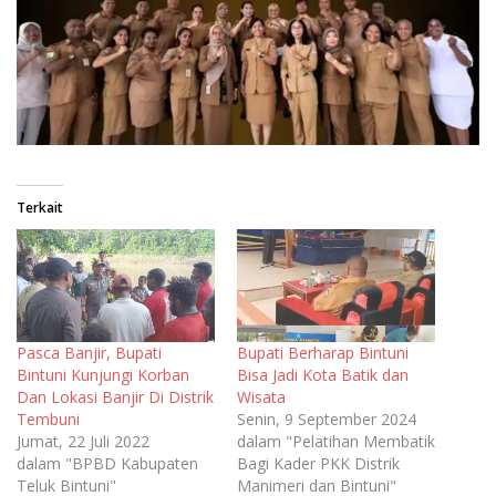
Terkait
Pasca Banjir, Bupati
Bupati Berharap Bintuni
Bintuni Kunjungi Korban
Bisa Jadi Kota Batik dan
Dan Lokasi Banjir Di Distrik
Wisata
Tembuni
Senin, 9 September 2024
Jumat, 22 Juli 2022
dalam "Pelatihan Membatik
dalam "BPBD Kabupaten
Bagi Kader PKK Distrik
Teluk Bintuni"
Manimeri dan Bintuni"